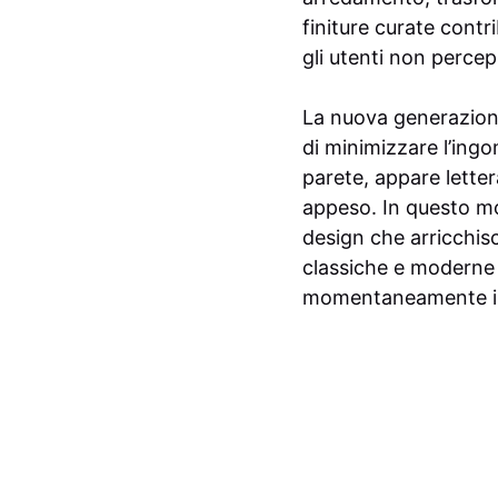
finiture curate contr
gli utenti non percep
La nuova generazione
di minimizzare l’ing
parete, appare lette
appeso. In questo mo
design che arricchis
classiche e moderne 
momentaneamente il 