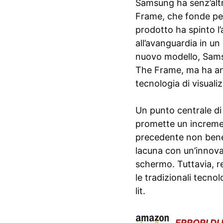
Samsung ha senz’altr
Frame, che fonde perf
prodotto ha spinto l
all’avanguardia in u
nuovo modello, Sams
The Frame, ma ha anch
tecnologia di visuali
Un punto centrale di
promette un increment
precedente non benef
lacuna con un’innova
schermo. Tuttavia, 
le tradizionali tecno
lit.
ERRORI DI