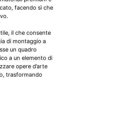
icato, facendo sì che
ivo.
ile, il che consente
gia di montaggio a
osse un quadro
ico a un elemento di
izzare opere d’arte
so, trasformando