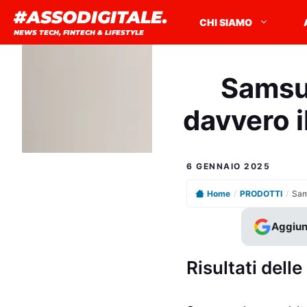
Vai
#ASSODIGITALE.
CHI SIAMO
al
NEWS TECH, FINTECH & LIFESTYLE
contenuto
Samsu
davvero i
6 GENNAIO 2025
Home
/
PRODOTTI
/
Aggiun
Risultati dell