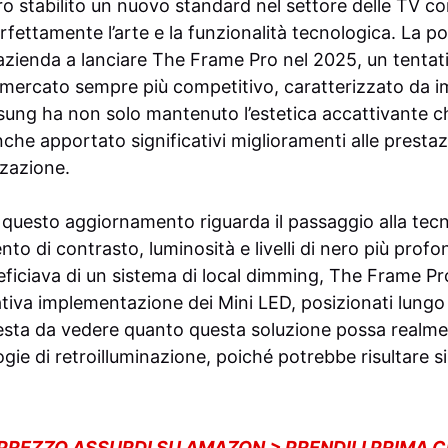
o stabilito un nuovo standard nel settore delle TV co
ettamente l’arte e la funzionalità tecnologica. La po
’azienda a lanciare The Frame Pro nel 2025, un tentat
n mercato sempre più competitivo, caratterizzato da i
ung ha non solo mantenuto l’estetica accattivante c
e apportato significativi miglioramenti alle prestazio
zzazione.
 questo aggiornamento riguarda il passaggio alla tec
o di contrasto, luminosità e livelli di nero più profo
iciava di un sistema di local dimming, The Frame Pr
tiva implementazione dei Mini LED, posizionati lungo 
resta da vedere quanto questa soluzione possa real
logie di retroilluminazione, poiché potrebbe risultare 
 PREZZO ASSURDI SU AMAZON > PRENDILI PRIMA 