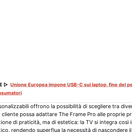
E ▷
Unione Europea impone USB-C sui laptop, fine del pe
onsumatori
nalizzabili offrono la possibilità di scegliere tra diversi
cliente possa adattare The Frame Pro alle proprie pr
one di praticità, ma di estetica: la TV si integra così
ico, rendendo superflua la necessità di nascondere il