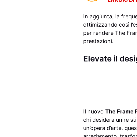
In aggiunta, la freq
ottimizzando così l’
per rendere The Fram
prestazioni.
Elevate il des
Il nuovo
The Frame 
chi desidera unire st
un’opera d’arte, que
arredamento, trasform