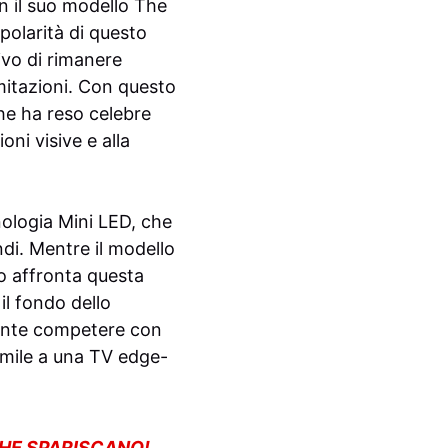
n il suo modello The
polarità di questo
ivo di rimanere
mitazioni. Con questo
he ha reso celebre
ni visive e alla
nologia Mini LED, che
ndi. Mentre il modello
o affronta questa
il fondo dello
mente competere con
simile a una TV edge-
CHE SPARISCANO!