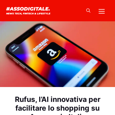
Vai
Me
#ASSODIGITALE.
al
NEWS TECH, FINTECH & LIFESTYLE
contenuto
Rufus, l’AI innovativa per
facilitare lo shopping su