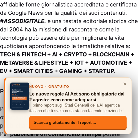
affidabile fonte giornalistica accreditata e certificata
da
Google News
per la qualità dei suoi contenuti.
#ASSODIGITALE.
è una testata editoriale storica che
dal 2004 ha la missione di raccontare come la
tecnologia può essere utile per migliorare la vita
quotidiana approfondendo le tematiche relative a:
TECH & FINTECH + AI + CRYPTO + BLOCKCHAIN +
METAVERSE & LIFESTYLE + IOT + AUTOMOTIVE +
EV + SMART CITIES + GAMING + STARTUP.
×
NUOVO · GRATUITO
PUBBLICITA’ COMUNICATI STAMPA
Le nuove regole AI Act sono obbligatorie dal
2 agosto: ecco come adeguarsi
Il primo report sugli Stati Generali della AI agentica
Per
acquistare pubblicità
potete richiedere una
italiana che ti svela cosa stanno facendo le aziende.
offerta personalizzata scrivendo al
reparto
Scarica gratuitamente il report →
pubblicitario
.
Per
pubblicare un comunicato stampa
potete