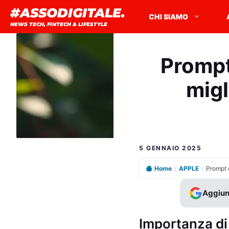
Vai
#ASSODIGITALE.
CHI SIAMO
al
NEWS TECH, FINTECH & LIFESTYLE
contenuto
Prompt 
migl
5 GENNAIO 2025
Home
/
APPLE
/
Aggiun
Importanza di 