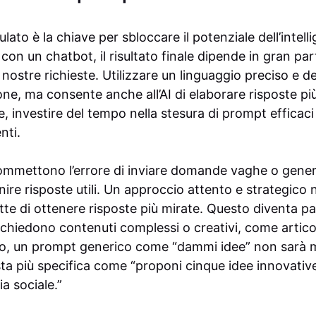
to è la chiave per sbloccare il potenziale dell’intellig
n un chatbot, il risultato finale dipende in gran par
e nostre richieste. Utilizzare un linguaggio preciso e d
one, ma consente anche all’AI di elaborare risposte più 
le, investire del tempo nella stesura di prompt efficaci 
nti.
mmettono l’errore di inviare domande vaghe o generi
ornire risposte utili. Un approccio attento e strategico
ette di ottenere risposte più mirate. Questo diventa p
chiedono contenuti complessi o creativi, come articol
o, un prompt generico come “dammi idee” non sarà ma
sta più specifica come “proponi cinque idee innovative
a sociale.”