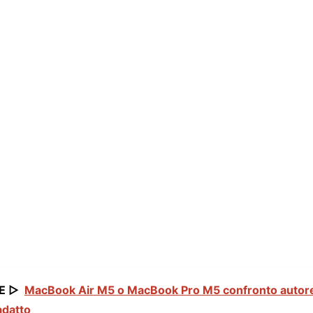
E ▷
MacBook Air M5 o MacBook Pro M5 confronto autorev
adatto