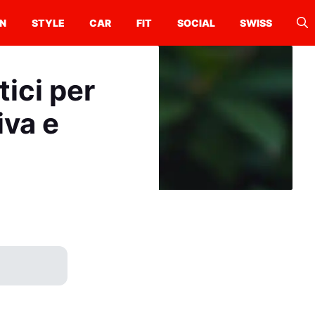
N
STYLE
CAR
FIT
SOCIAL
SWISS
tici per
iva e