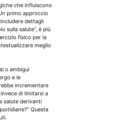
giche che influiscono
e. Un primo approccio
includere dettagli
 sulla salute”, è più
rcizio fisico per la
ntestualizzare meglio
ssi o ambigui
ergo e le
otrebbe incrementare
nvece di limitarsi a
a salute derivanti
 quotidiane?” Questa
ti.