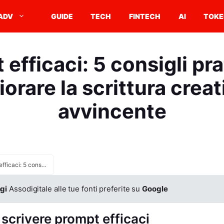
ADV
GUIDE
TECH
FINTECH
AI
TOKE
efficaci: 5 consigli pra
iorare la scrittura creat
avvincente
Prompt efficaci: 5 consigli pratici per migliorare la scrittura creativa e avvincente
gi
Assodigitale alle tue fonti preferite su
Google
scrivere prompt efficaci