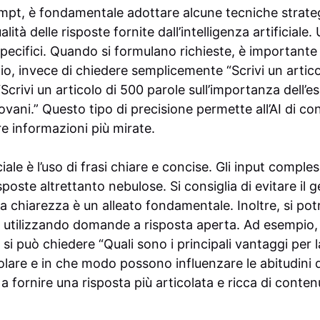
ompt, è fondamentale adottare alcune tecniche strate
lità delle risposte fornite dall’intelligenza artificial
specifici. Quando si formulano richieste, è importante 
o, invece di chiedere semplicemente “Scrivi un articolo
crivi un articolo di 500 parole sull’importanza dell’ese
ovani.” Questo tipo di precisione permette all’AI di co
ire informazioni più mirate.
iale è l’uso di frasi chiare e concise. Gli input comple
oste altrettanto nebulose. Si consiglia di evitare il g
la chiarezza è un alleato fondamentale. Inoltre, si p
t utilizzando domande a risposta aperta. Ad esempio, i
 si può chiedere “Quali sono i principali vantaggi per l
regolare e in che modo possono influenzare le abitudini
a fornire una risposta più articolata e ricca di contenu