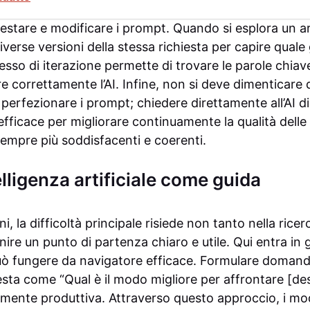
stare e modificare i prompt. Quando si esplora un a
erse versioni della stessa richiesta per capire quale 
cesso di iterazione permette di trovare le parole chiave
re correttamente l’AI. Infine, non si deve dimenticare d
erfezionare i prompt; chiedere direttamente all’AI di
fficace per migliorare continuamente la qualità delle 
sempre più soddisfacenti e coerenti.
telligenza artificiale come guida
, la difficoltà principale risiede non tanto nella ricer
nire un punto di partenza chiaro e utile. Qui entra in g
e può fungere da navigatore efficace. Formulare doman
iesta come “Qual è il modo migliore per affrontare [d
amente produttiva. Attraverso questo approccio, i mo