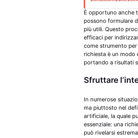
È opportuno anche te
possono formulare div
più utili. Questo pro
efficaci per indirizza
come strumento per p
richiesta è un modo e
portando a risultati 
Sfruttare l’in
In numerose situazioni
ma piuttosto nel defi
artificiale, la qual
essenziale: una rich
può rivelarsi estrem