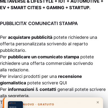
METAVERSE & LIFESTYLE + IOT + AUTOMOTIVE +
EV + SMART CITIES + GAMING + STARTUP.
PUBBLICITA’ COMUNICATI STAMPA
Per
acquistare pubblicità
potete richiedere una
offerta personalizzata scrivendo al
reparto
pubblicitario
.
Per
pubblicare un comunicato stampa
potete
richiedere una offerta commerciale scrivendo
alla
redazione
.
Per inviarci prodotti per una
recensione
giornalistica
potete scrivere
QUI
Per
informazioni
&
contatti
generali potete scrivere
alla
segreteria
.
×
Tutti i contenuti pubblicati all’interno del
NUOVO · GRATUITO