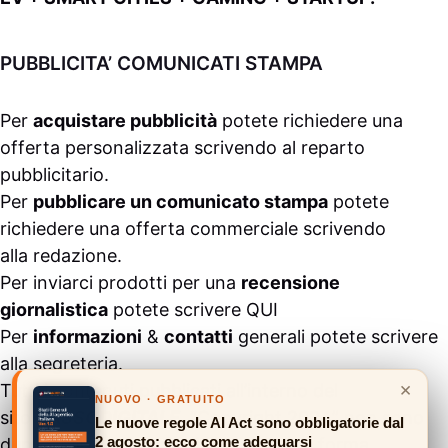
PUBBLICITA’ COMUNICATI STAMPA
Per
acquistare pubblicità
potete richiedere una
offerta personalizzata scrivendo al
reparto
pubblicitario
.
Per
pubblicare un comunicato stampa
potete
richiedere una offerta commerciale scrivendo
alla
redazione
.
Per inviarci prodotti per una
recensione
giornalistica
potete scrivere
QUI
Per
informazioni
&
contatti
generali potete scrivere
alla
segreteria
.
×
Tutti i contenuti pubblicati all’interno del
NUOVO · GRATUITO
sito
#ASSODIGITALE.
“Copyright 2024” non sono
Le nuove regole AI Act sono obbligatorie dal
2 agosto: ecco come adeguarsi
duplicabili e/o riproducibili in nessuna forma,