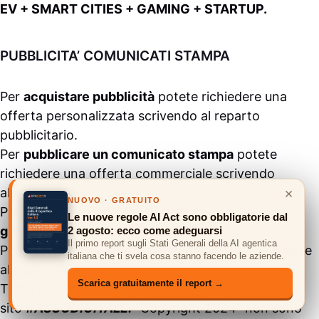
EV + SMART CITIES + GAMING + STARTUP.
PUBBLICITA’ COMUNICATI STAMPA
Per
acquistare pubblicità
potete richiedere una
offerta personalizzata scrivendo al
reparto
pubblicitario
.
Per
pubblicare un comunicato stampa
potete
richiedere una offerta commerciale scrivendo
×
alla
redazione
.
NUOVO · GRATUITO
Per inviarci prodotti per una
recensione
Le nuove regole AI Act sono obbligatorie dal
giornalistica
potete scrivere
QUI
2 agosto: ecco come adeguarsi
Il primo report sugli Stati Generali della AI agentica
Per
informazioni
&
contatti
generali potete scrivere
italiana che ti svela cosa stanno facendo le aziende.
alla
segreteria
.
Scarica gratuitamente il report →
Tutti i contenuti pubblicati all’interno del
sito
#ASSODIGITALE.
“Copyright 2024” non sono