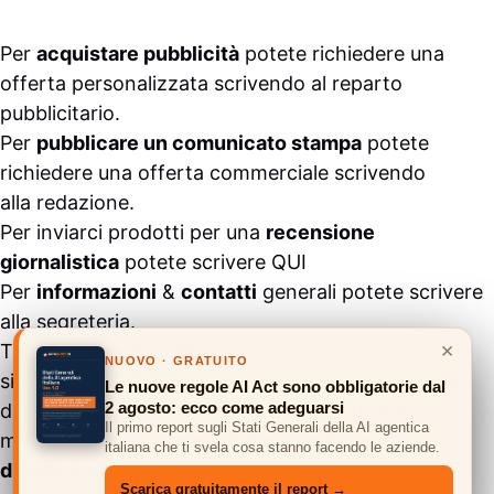
Per
acquistare pubblicità
potete richiedere una
offerta personalizzata scrivendo al
reparto
pubblicitario
.
Per
pubblicare un comunicato stampa
potete
richiedere una offerta commerciale scrivendo
alla
redazione
.
Per inviarci prodotti per una
recensione
giornalistica
potete scrivere
QUI
Per
informazioni
&
contatti
generali potete scrivere
alla
segreteria
.
×
Tutti i contenuti pubblicati all’interno del
NUOVO · GRATUITO
sito
#ASSODIGITALE.
“Copyright 2024” non sono
Le nuove regole AI Act sono obbligatorie dal
2 agosto: ecco come adeguarsi
duplicabili e/o riproducibili in nessuna forma,
Il primo report sugli Stati Generali della AI agentica
ma
possono essere citati inserendo un link
italiana che ti svela cosa stanno facendo le aziende.
diretto
e previa comunicazione via
mail
.
Scarica gratuitamente il report →