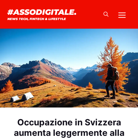
Vai
#ASSODIGITALE.
Me
al
NEWS TECH, FINTECH & LIFESTYLE
contenuto
Occupazione in Svizzera
aumenta leggermente alla