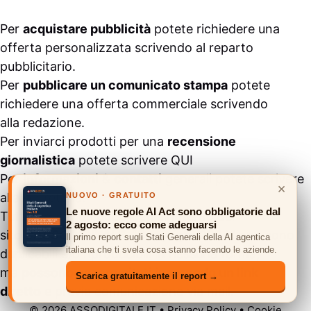
Per
acquistare pubblicità
potete richiedere una
offerta personalizzata scrivendo al
reparto
pubblicitario
.
Per
pubblicare un comunicato stampa
potete
richiedere una offerta commerciale scrivendo
alla
redazione
.
Per inviarci prodotti per una
recensione
giornalistica
potete scrivere
QUI
Per
informazioni
&
contatti
generali potete scrivere
×
alla
segreteria
.
NUOVO · GRATUITO
Le nuove regole AI Act sono obbligatorie dal
Tutti i contenuti pubblicati all’interno del
2 agosto: ecco come adeguarsi
sito
#ASSODIGITALE.
“Copyright 2024” non sono
Il primo report sugli Stati Generali della AI agentica
italiana che ti svela cosa stanno facendo le aziende.
duplicabili e/o riproducibili in nessuna forma,
ma
possono essere citati inserendo un link
Scarica gratuitamente il report →
diretto
e previa comunicazione via
mail
.
© 2026 ASSODIGITALE.IT
•
Privacy Policy
•
Cookie