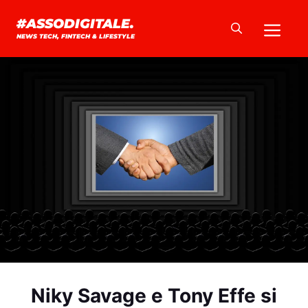
Vai
Me
#ASSODIGITALE.
al
NEWS TECH, FINTECH & LIFESTYLE
contenuto
Niky Savage e Tony Effe si