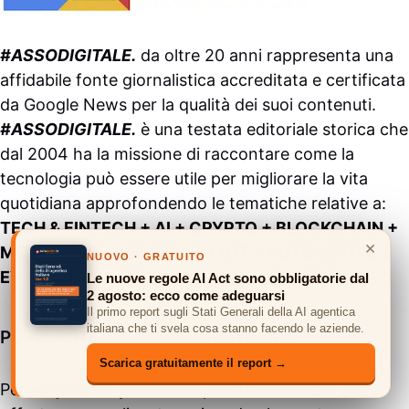
#ASSODIGITALE.
da oltre 20 anni rappresenta una
affidabile fonte giornalistica accreditata e certificata
da
Google News
per la qualità dei suoi contenuti.
#ASSODIGITALE.
è una testata editoriale storica che
dal 2004 ha la missione di raccontare come la
tecnologia può essere utile per migliorare la vita
quotidiana approfondendo le tematiche relative a:
TECH & FINTECH + AI + CRYPTO + BLOCKCHAIN +
×
METAVERSE & LIFESTYLE + IOT + AUTOMOTIVE +
NUOVO · GRATUITO
EV + SMART CITIES + GAMING + STARTUP.
Le nuove regole AI Act sono obbligatorie dal
2 agosto: ecco come adeguarsi
Il primo report sugli Stati Generali della AI agentica
italiana che ti svela cosa stanno facendo le aziende.
PUBBLICITA’ COMUNICATI STAMPA
Scarica gratuitamente il report →
Per
acquistare pubblicità
potete richiedere una