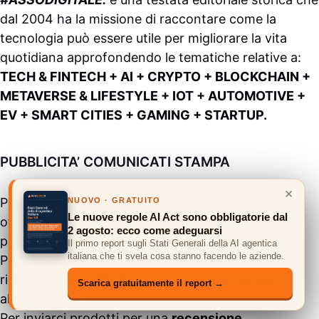
dal 2004 ha la missione di raccontare come la
tecnologia può essere utile per migliorare la vita
quotidiana approfondendo le tematiche relative a:
TECH & FINTECH + AI + CRYPTO + BLOCKCHAIN +
METAVERSE & LIFESTYLE + IOT + AUTOMOTIVE +
EV + SMART CITIES + GAMING + STARTUP.
PUBBLICITA’ COMUNICATI STAMPA
×
Per
acquistare pubblicità
potete richiedere una
NUOVO · GRATUITO
Le nuove regole AI Act sono obbligatorie dal
offerta personalizzata scrivendo al
reparto
2 agosto: ecco come adeguarsi
pubblicitario
.
Il primo report sugli Stati Generali della AI agentica
italiana che ti svela cosa stanno facendo le aziende.
Per
pubblicare un comunicato stampa
potete
richiedere una offerta commerciale scrivendo
Scarica gratuitamente il report →
alla
redazione
.
Per inviarci prodotti per una
recensione