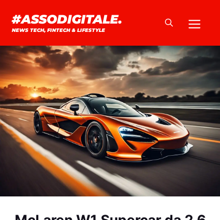
Vai
#ASSODIGITALE.
Me
al
NEWS TECH, FINTECH & LIFESTYLE
contenuto
McLaren W1 Supercar da 2,6