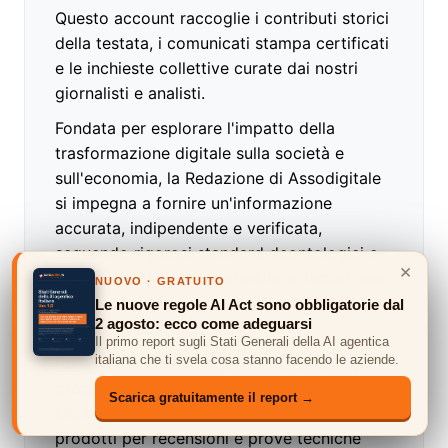
Questo account raccoglie i contributi storici
della testata, i comunicati stampa certificati
e le inchieste collettive curate dai nostri
giornalisti e analisti.
Fondata per esplorare l'impatto della
trasformazione digitale sulla società e
sull'economia, la Redazione di Assodigitale
si impegna a fornire un'informazione
accurata, indipendente e verificata,
seguendo rigorosi standard deontologici e
×
di fact-checking per garantire ai lettori una
NUOVO · GRATUITO
visione chiara ed esperta del futuro
Le nuove regole AI Act sono obbligatorie dal
2 agosto: ecco come adeguarsi
tecnologico."
Il primo report sugli Stati Generali della AI agentica
italiana che ti svela cosa stanno facendo le aziende.
Per tutte le vostre esigenze editoriali e per
proporci progetti speciali di Branded
Scarica gratuitamente il report →
Content oppure per inviare alla redazione
prodotti per recensioni e prove tecniche