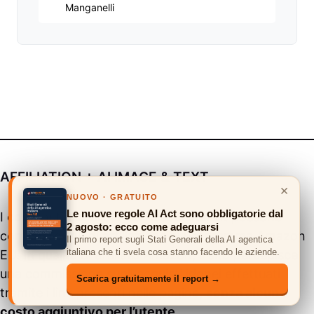
Manganelli
AFFILIATION + AI IMAGE & TEXT
×
NUOVO · GRATUITO
Le nuove regole AI Act sono obbligatorie dal
I contenuti pubblicati su
Assodigitale.it
possono
2 agosto: ecco come adeguarsi
contenere link di affiliazione al Programma Amazon
Il primo report sugli Stati Generali della AI agentica
EU. In qualità di affiliato Amazon, il sito percepisce
italiana che ti svela cosa stanno facendo le aziende.
una commissione sugli acquisti idonei effettuati
Scarica gratuitamente il report →
tramite i link presenti nelle pagine,
senza alcun
costo aggiuntivo per l’utente
.