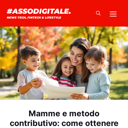
Vai
#ASSODIGITALE.
Me
al
NEWS TECH, FINTECH & LIFESTYLE
contenuto
Mamme e metodo
contributivo: come ottenere