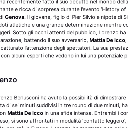
ha recentemente fatto il suo debutto nel mondo dell
ante e ricca di sorpresa durante l’evento ‘History of F
di
Genova
. Il giovane, figlio di Pier Silvio e nipote di 
doti atletiche e una grande determinazione mentre c
ggeri. Sotto gli occhi attenti del pubblico, Lorenzo h
parazione, battendo il suo avversario,
Mattia De Icco
,
atturato l’attenzione degli spettatori. La sua prestaz
 con alcuni esperti che vedono in lui una potenziale 
renzo
enzo Berlusconi ha avuto la possibilità di dimostrare le
ta di sei minuti suddivisi in tre round di due minuti, ha
con
Mattia De Icco
in una sfida intensa. Entrambi i co
eso, si sono affrontati in modalità ‘contatto leggero’,