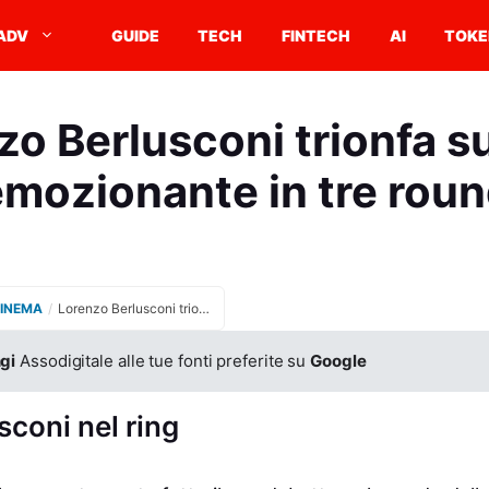
ADV
GUIDE
TECH
FINTECH
AI
TOKE
o Berlusconi trionfa su
 emozionante in tre roun
CINEMA
/
Lorenzo Berlusconi trionfa sul ring: vittoria emozionante in tre round di boxe
gi
Assodigitale alle tue fonti preferite su
Google
sconi nel ring