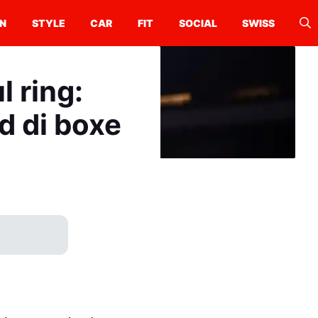
N
STYLE
CAR
FIT
SOCIAL
SWISS
l ring:
d di boxe