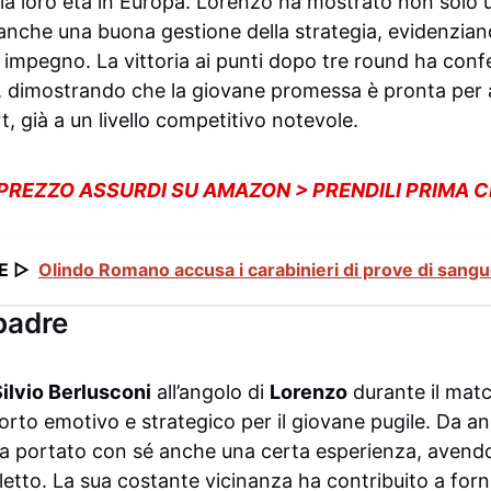
lla loro età in Europa. Lorenzo ha mostrato non solo u
nche una buona gestione della strategia, evidenzian
 impegno. La vittoria ai punti dopo tre round ha conf
 dimostrando che la giovane promessa è pronta per a
t, già a un livello competitivo notevole.
 PREZZO ASSURDI SU AMAZON > PRENDILI PRIMA 
E ▷
Olindo Romano accusa i carabinieri di prove di sang
padre
Silvio Berlusconi
all’angolo di
Lorenzo
durante il mat
orto emotivo e strategico per il giovane pugile. Da a
o ha portato con sé anche una certa esperienza, avendo
iletto. La sua costante vicinanza ha contribuito a forn