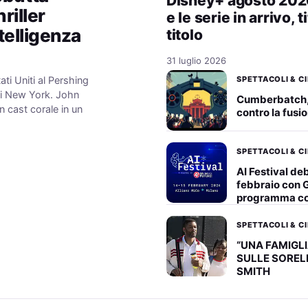
Disney+ agosto 2026: 
riller
e le serie in arrivo, t
ntelligenza
titolo
31 luglio 2026
SPETTACOLI & C
ati Uniti al Pershing
di New York. John
Cumberbatch
 cast corale in un
contro la fus
SPETTACOLI & C
AI Festival deb
febbraio con G
programma c
SPETTACOLI & C
“UNA FAMIGLI
SULLE SOREL
SMITH