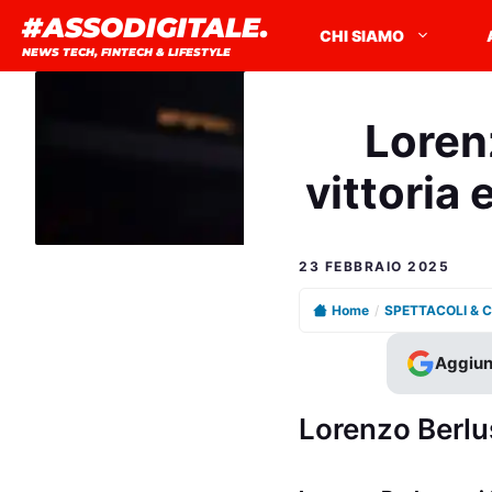
Vai
#ASSODIGITALE.
CHI SIAMO
al
NEWS TECH, FINTECH & LIFESTYLE
contenuto
Lorenz
vittoria
23 FEBBRAIO 2025
Home
/
SPETTACOLI & 
Aggiun
Lorenzo Berlu