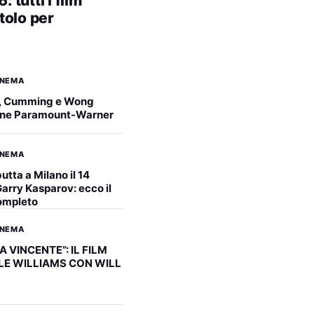
tutti i film
itolo per
INEMA
, Cumming e Wong
ione Paramount-Warner
INEMA
utta a Milano il 14
arry Kasparov: ecco il
ompleto
INEMA
A VINCENTE”: IL FILM
LE WILLIAMS CON WILL