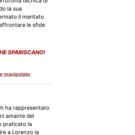
n’ottima tecnica di
do la sua
ermato il meritato
ffrontare le sfide
CHE SPARISCANO!
ue manipolate
ch ha rappresentato
nni amante del
 praticato la
ire a Lorenzo la