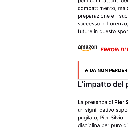
per i combattenti de
combattimento, ma a
preparazione e il suo
successo di Lorenzo,
future in questo spor
ERRORI DI
🔥 DA NON PERDER
L’impatto del 
La presenza di
Pier 
un significativo supp
pugilato, Pier Silvi
disciplina per puro d