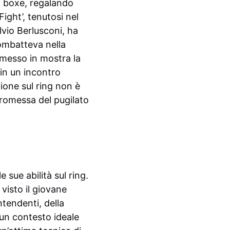
a boxe, regalando
ight’, tenutosi nel
Silvio Berlusconi, ha
ombatteva nella
a messo in mostra la
 in un incontro
ione sul ring non è
promessa del pugilato
 sue abilità sul ring.
 visto il giovane
ntendenti, della
 un contesto ideale