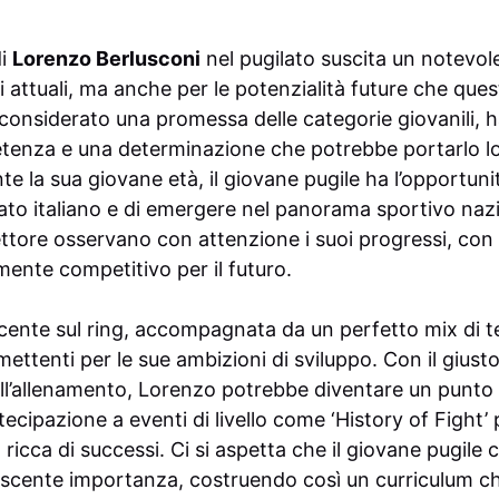
di
Lorenzo Berlusconi
nel pugilato suscita un notevol
i attuali, ma anche per le potenzialità future che que
considerato una promessa delle categorie giovanili, 
petenza e una determinazione che potrebbe portarlo 
e la sua giovane età, il giovane pugile ha l’opportuni
ato italiano e di emergere nel panorama sportivo nazio
settore osservano con attenzione i suoi progressi, co
mente competitivo per il futuro.
cente sul ring, accompagnata da un perfetto mix di te
mettenti per le sue ambizioni di sviluppo. Con il gius
ll’allenamento, Lorenzo potrebbe diventare un punto d
rtecipazione a eventi di livello come ‘History of Fight
ra ricca di successi. Ci si aspetta che il giovane pugile
escente importanza, costruendo così un curriculum ch