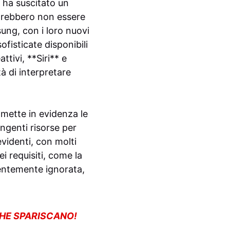
g ha suscitato un
otrebbero non essere
ung, con i loro nuovi
fisticate disponibili
ttivi, **Siri** e
à di interpretare
 mette in evidenza le
ngenti risorse per
evidenti, con molti
 requisiti, come la
quentemente ignorata,
CHE SPARISCANO!