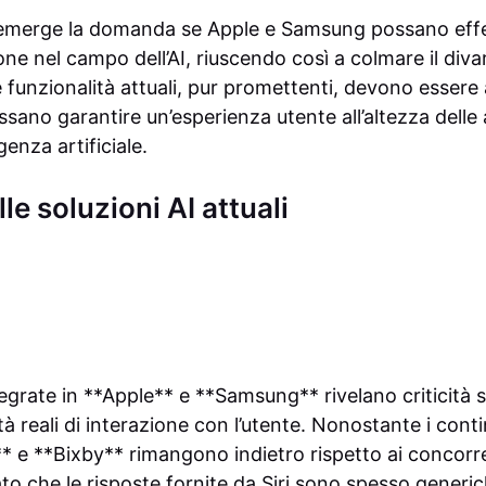
 emerge la domanda se Apple e Samsung possano effet
ne nel campo dell’AI, riuscendo così a colmare il diva
e funzionalità attuali, pur promettenti, devono essere
ssano garantire un’esperienza utente all’altezza dell
igenza artificiale.
le soluzioni AI attuali
tegrate in **Apple** e **Samsung** rivelano criticità s
ità reali di interazione con l’utente. Nonostante i con
** e **Bixby** rimangono indietro rispetto ai concorren
to che le risposte fornite da Siri sono spesso generic