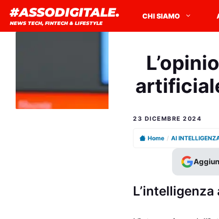
Vai
#ASSODIGITALE.
CHI SIAMO
al
NEWS TECH, FINTECH & LIFESTYLE
contenuto
L’opinio
artifici
23 DICEMBRE 2024
Home
/
AI INTELLIGENZ
Aggiun
L’intelligenza 