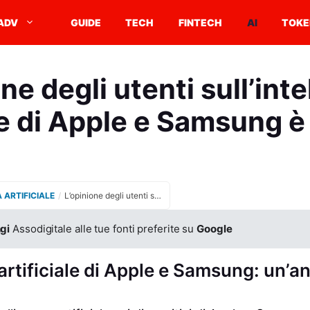
ADV
GUIDE
TECH
FINTECH
AI
TOKE
ne degli utenti sull’int
ale di Apple e Samsung è
A ARTIFICIALE
/
L’opinione degli utenti sull’intelligenza artificiale di Apple e Samsung è negativa
gi
Assodigitale alle tue fonti preferite su
Google
artificiale di Apple e Samsung: un’ana