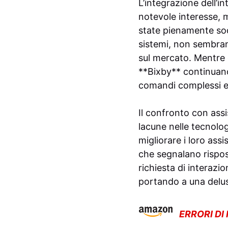
L’integrazione dell’in
notevole interesse, 
state pienamente sod
sistemi, non sembrano
sul mercato. Mentre gl
**Bixby** continuano 
comandi complessi e 
Il confronto con ass
lacune nelle tecnolog
migliorare i loro assi
che segnalano rispos
richiesta di interazi
portando a una delusi
ERRORI DI