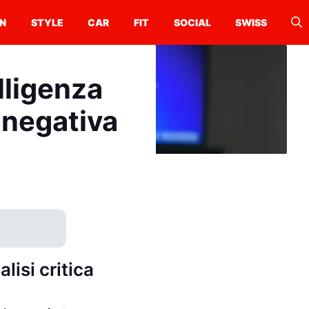
N
STYLE
CAR
FIT
SOCIAL
SWISS
elligenza
 negativa
lisi critica