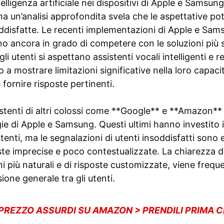
telligenza artificiale nei dispositivi di Apple e Samsun
ma un’analisi approfondita svela che le aspettative p
disfatte. Le recenti implementazioni di Apple e Sams
 ancora in grado di competere con le soluzioni più so
i utenti si aspettano assistenti vocali intelligenti e rea
a mostrare limitazioni significative nella loro capacit
fornire risposte pertinenti.
istenti di altri colossi come **Google** e **Amazon**
ie di Apple e Samsung. Questi ultimi hanno investito i
stenti, ma le segnalazioni di utenti insoddisfatti sono 
te imprecise e poco contestualizzate. La chiarezza dei
oni più naturali e di risposte customizzate, viene fre
one generale tra gli utenti.
 PREZZO ASSURDI SU AMAZON > PRENDILI PRIMA 