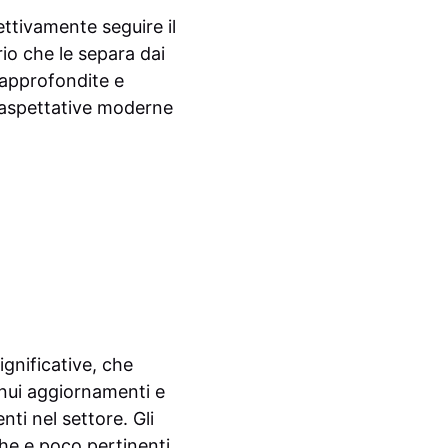
tivamente seguire il
rio che le separa dai
 approfondite e
e aspettative moderne
ignificative, che
tinui aggiornamenti e
ti nel settore. Gli
he e poco pertinenti,