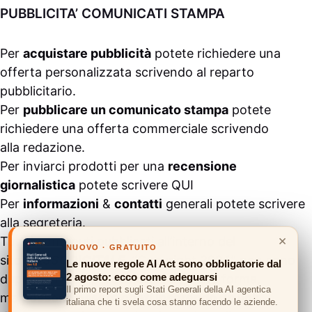
PUBBLICITA’ COMUNICATI STAMPA
Per
acquistare pubblicità
potete richiedere una
offerta personalizzata scrivendo al
reparto
pubblicitario
.
Per
pubblicare un comunicato stampa
potete
richiedere una offerta commerciale scrivendo
alla
redazione
.
Per inviarci prodotti per una
recensione
giornalistica
potete scrivere
QUI
Per
informazioni
&
contatti
generali potete scrivere
alla
segreteria
.
×
Tutti i contenuti pubblicati all’interno del
NUOVO · GRATUITO
sito
#ASSODIGITALE.
“Copyright 2024” non sono
Le nuove regole AI Act sono obbligatorie dal
2 agosto: ecco come adeguarsi
duplicabili e/o riproducibili in nessuna forma,
Il primo report sugli Stati Generali della AI agentica
ma
possono essere citati inserendo un link
italiana che ti svela cosa stanno facendo le aziende.