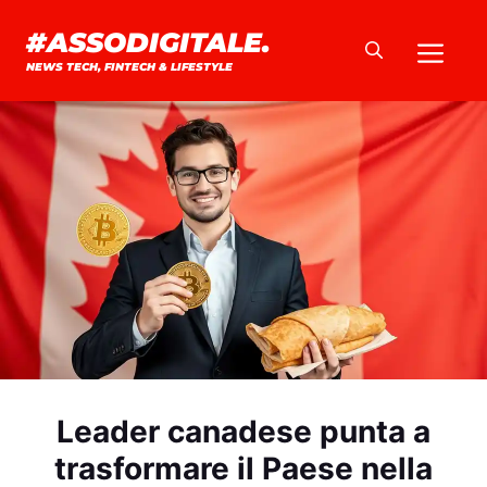
Vai
#ASSODIGITALE.
Me
al
NEWS TECH, FINTECH & LIFESTYLE
contenuto
Leader canadese punta a
trasformare il Paese nella