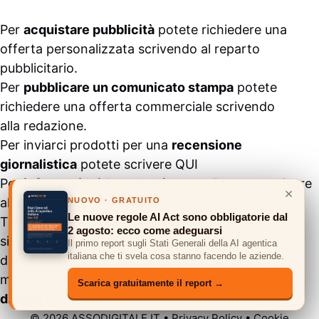
Per
acquistare pubblicità
potete richiedere una
offerta personalizzata scrivendo al
reparto
pubblicitario
.
Per
pubblicare un comunicato stampa
potete
richiedere una offerta commerciale scrivendo
alla
redazione
.
Per inviarci prodotti per una
recensione
giornalistica
potete scrivere
QUI
Per
informazioni
&
contatti
generali potete scrivere
×
alla
segreteria
.
NUOVO · GRATUITO
Le nuove regole AI Act sono obbligatorie dal
Tutti i contenuti pubblicati all’interno del
2 agosto: ecco come adeguarsi
sito
#ASSODIGITALE.
“Copyright 2024” non sono
Il primo report sugli Stati Generali della AI agentica
italiana che ti svela cosa stanno facendo le aziende.
duplicabili e/o riproducibili in nessuna forma,
ma
possono essere citati inserendo un link
Scarica gratuitamente il report →
diretto
e previa comunicazione via
mail
.
© 2026 ASSODIGITALE.IT
•
Privacy Policy
•
Cookie