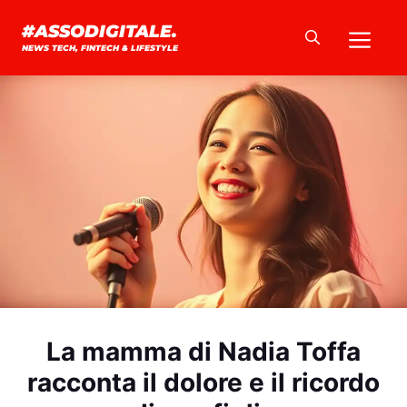
Vai
Me
#ASSODIGITALE.
al
NEWS TECH, FINTECH & LIFESTYLE
contenuto
La mamma di Nadia Toffa
racconta il dolore e il ricordo