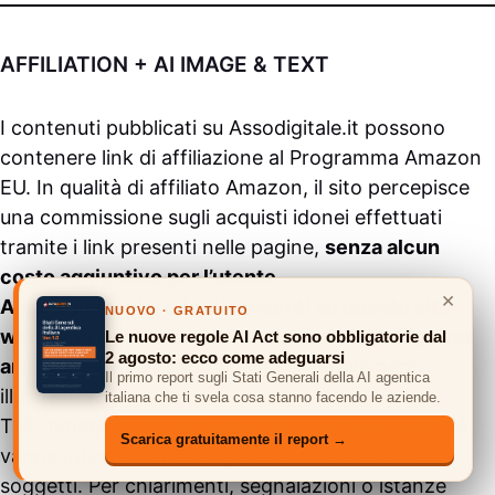
AFFILIATION + AI IMAGE & TEXT
I contenuti pubblicati su
Assodigitale.it
possono
contenere link di affiliazione al Programma Amazon
EU. In qualità di affiliato Amazon, il sito percepisce
una commissione sugli acquisti idonei effettuati
tramite i link presenti nelle pagine,
senza alcun
costo aggiuntivo per l’utente
.
×
Alcune immagini e testi presenti su questo sito
NUOVO · GRATUITO
web sono generate tramite sistemi di intelligenza
Le nuove regole AI Act sono obbligatorie dal
2 agosto: ecco come adeguarsi
artificiale (IA)
e hanno finalità esclusivamente
Il primo report sugli Stati Generali della AI agentica
illustrative.
italiana che ti svela cosa stanno facendo le aziende.
Tali immagini non rappresentano persone reali, né
Scarica gratuitamente il report →
vanno intese come fotografie autentiche dei
soggetti. Per chiarimenti, segnalazioni o istanze