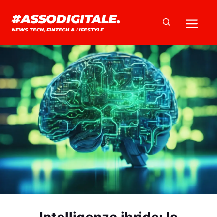
Vai
#ASSODIGITALE.
Me
al
NEWS TECH, FINTECH & LIFESTYLE
contenuto
Intelligenza ibrida: la