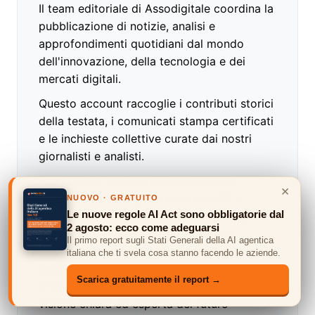
Il team editoriale di Assodigitale coordina la
pubblicazione di notizie, analisi e
approfondimenti quotidiani dal mondo
dell'innovazione, della tecnologia e dei
mercati digitali.
Questo account raccoglie i contributi storici
della testata, i comunicati stampa certificati
e le inchieste collettive curate dai nostri
giornalisti e analisti.
Fondata per esplorare l'impatto della
×
trasformazione digitale sulla società e
NUOVO · GRATUITO
Le nuove regole AI Act sono obbligatorie dal
sull'economia, la Redazione di Assodigitale
2 agosto: ecco come adeguarsi
si impegna a fornire un'informazione
Il primo report sugli Stati Generali della AI agentica
accurata, indipendente e verificata,
italiana che ti svela cosa stanno facendo le aziende.
seguendo rigorosi standard deontologici e
Scarica gratuitamente il report →
di fact-checking per garantire ai lettori una
visione chiara ed esperta del futuro