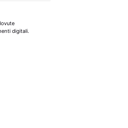
 dovute
nti digitali.