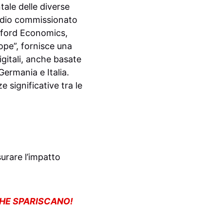
ntale delle diverse
tudio commissionato
xford Economics,
ope”, fornisce una
igitali, anche basate
Germania e Italia.
e significative tra le
urare l’impatto
CHE SPARISCANO!