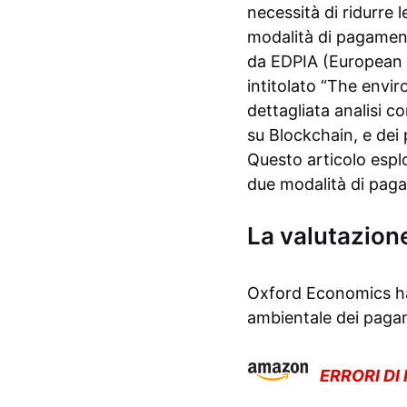
necessità di ridurre l
modalità di pagament
da EDPIA (European 
intitolato “The envi
dettagliata analisi c
su Blockchain, e dei 
Questo articolo esplor
due modalità di pagam
La valutazion
Oxford Economics ha 
ambientale dei pagame
ERRORI DI