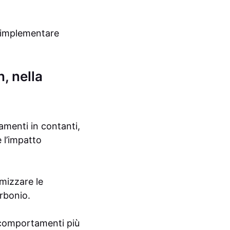
er implementare
n, nella
gamenti in contanti,
 l’impatto
mizzare le
arbonio.
e comportamenti più