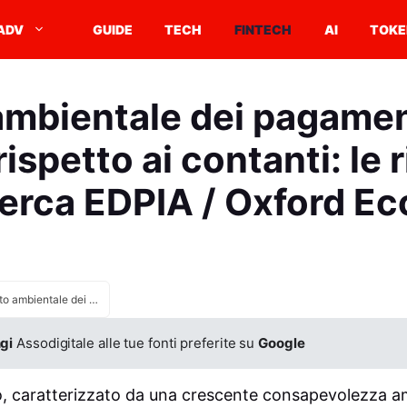
ADV
GUIDE
TECH
FINTECH
AI
TOKE
mbientale dei pagament
rispetto ai contanti: le 
icerca EDPIA / Oxford E
Impatto ambientale dei pagamenti digitali inferiore rispetto ai contanti: le rivelazioni della ricerca EDPIA / Oxford Economics
gi
Assodigitale alle tue fonti preferite su
Google
, caratterizzato da una crescente consapevolezza am