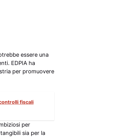
 potrebbe essere una
enti. EDPIA ha
dustria per promuovere
ntrolli fiscali
mbiziosi per
angibili sia per la