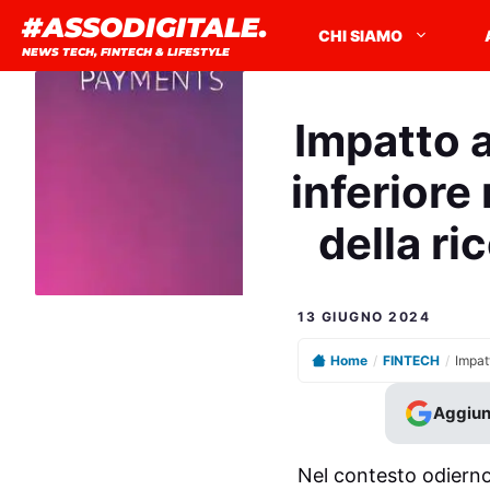
Vai
#ASSODIGITALE.
CHI SIAMO
al
NEWS TECH, FINTECH & LIFESTYLE
contenuto
Impatto a
inferiore 
della r
13 GIUGNO 2024
Home
/
FINTECH
/
Aggiun
Nel contesto odierno