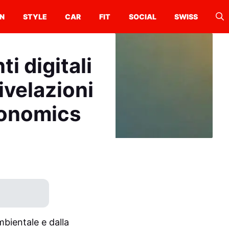
N
STYLE
CAR
FIT
SOCIAL
SWISS
i digitali
rivelazioni
conomics
bientale e dalla