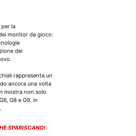
per la
dei monitor da gioco:
cnologie
zione dei
uovo.
chiali rappresenta un
ndo ancora una volta
in mostra non solo
 G6, G8 e G9, in
.
CHE SPARISCANO!