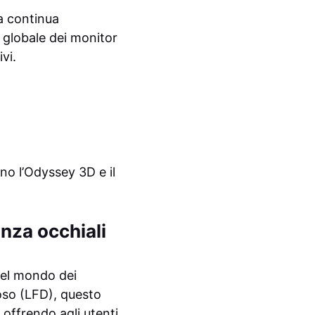
a continua
 globale dei monitor
vi.
no l’Odyssey 3D e il
nza occhiali
nel mondo dei
oso (LFD), questo
 offrendo agli utenti