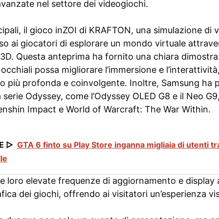
avanzate nel settore dei videogiochi.
ncipali, il gioco inZOI di KRAFTON, una simulazione di v
so ai giocatori di esplorare un mondo virtuale attrav
 3D. Questa anteprima ha fornito una chiara dimostra
cchiali possa migliorare l’immersione e l’interattività
co più profonda e coinvolgente. Inoltre, Samsung ha p
a serie Odyssey, come l’Odyssey OLED G8 e il Neo G9, a
nshin Impact e World of Warcraft: The War Within.
E ▷
GTA 6 finto su Play Store inganna migliaia di utenti t
lle
e loro elevate frequenze di aggiornamento e display a
fica dei giochi, offrendo ai visitatori un’esperienza vi