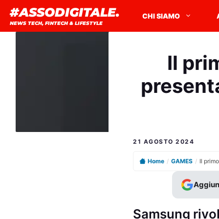
Vai
#ASSODIGITALE.
CHI SIAMO
al
NEWS TECH, FINTECH & LIFESTYLE
contenuto
Il pr
present
21 AGOSTO 2024
Home
/
GAMES
/
Aggiun
Samsung rivol