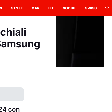
N
STYLE
CAR
FIT
SOCIAL
SWISS
chiali
 Samsung
24 con