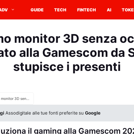
ADV
GUIDE
TECH
FINTECH
AI
TOKE
imo monitor 3D senza oc
ato alla Gamescom da
stupisce i presenti
Il primo monitor 3D senza occhiali presentato alla Gamescom da Samsung stupisce i presenti
gi
Assodigitale alle tue fonti preferite su
Google
uziona il gaming alla Gamescom 20