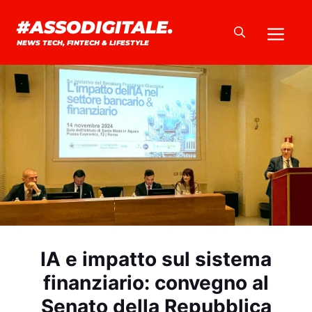
Vai
#ASSODIGITALE.
Me
al
NEWS TECH, FINTECH & LIFESTYLE
contenuto
IA e impatto sul sistema
finanziario: convegno al
Senato della Repubblica