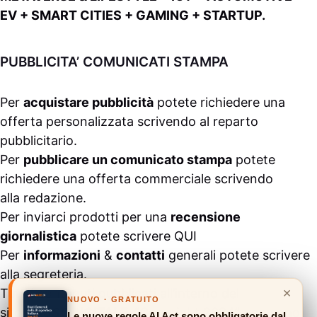
EV + SMART CITIES + GAMING + STARTUP.
PUBBLICITA’ COMUNICATI STAMPA
Per
acquistare pubblicità
potete richiedere una
offerta personalizzata scrivendo al
reparto
pubblicitario
.
Per
pubblicare un comunicato stampa
potete
richiedere una offerta commerciale scrivendo
alla
redazione
.
Per inviarci prodotti per una
recensione
giornalistica
potete scrivere
QUI
Per
informazioni
&
contatti
generali potete scrivere
alla
segreteria
.
×
Tutti i contenuti pubblicati all’interno del
NUOVO · GRATUITO
sito
#ASSODIGITALE.
“Copyright 2024” non sono
Le nuove regole AI Act sono obbligatorie dal