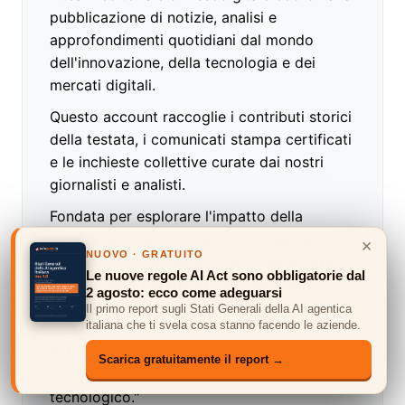
pubblicazione di notizie, analisi e
approfondimenti quotidiani dal mondo
dell'innovazione, della tecnologia e dei
mercati digitali.
Questo account raccoglie i contributi storici
della testata, i comunicati stampa certificati
e le inchieste collettive curate dai nostri
giornalisti e analisti.
Fondata per esplorare l'impatto della
trasformazione digitale sulla società e
×
NUOVO · GRATUITO
sull'economia, la Redazione di Assodigitale
Le nuove regole AI Act sono obbligatorie dal
si impegna a fornire un'informazione
2 agosto: ecco come adeguarsi
accurata, indipendente e verificata,
Il primo report sugli Stati Generali della AI agentica
italiana che ti svela cosa stanno facendo le aziende.
seguendo rigorosi standard deontologici e
di fact-checking per garantire ai lettori una
Scarica gratuitamente il report →
visione chiara ed esperta del futuro
tecnologico."