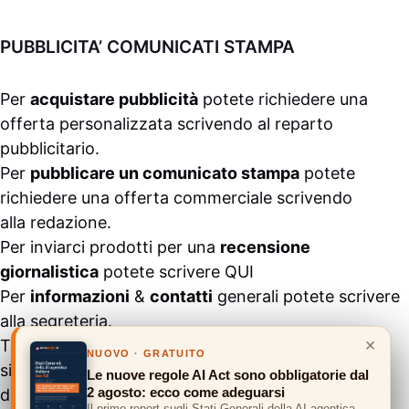
PUBBLICITA’ COMUNICATI STAMPA
Per
acquistare pubblicità
potete richiedere una
offerta personalizzata scrivendo al
reparto
pubblicitario
.
Per
pubblicare un comunicato stampa
potete
richiedere una offerta commerciale scrivendo
alla
redazione
.
Per inviarci prodotti per una
recensione
giornalistica
potete scrivere
QUI
Per
informazioni
&
contatti
generali potete scrivere
alla
segreteria
.
×
Tutti i contenuti pubblicati all’interno del
NUOVO · GRATUITO
sito
#ASSODIGITALE.
“Copyright 2024” non sono
Le nuove regole AI Act sono obbligatorie dal
2 agosto: ecco come adeguarsi
duplicabili e/o riproducibili in nessuna forma,