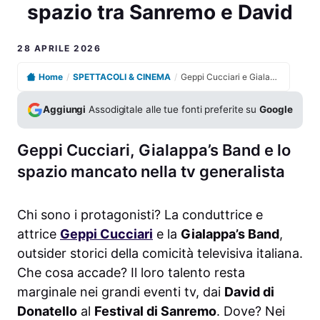
spazio tra Sanremo e David
28 APRILE 2026
Home
/
SPETTACOLI & CINEMA
/
Geppi Cucciari e GialappaShow meritano più spazio tra Sanremo e David
Aggiungi
Assodigitale alle tue fonti preferite su
Google
Geppi Cucciari, Gialappa’s Band e lo
spazio mancato nella tv generalista
Chi sono i protagonisti? La conduttrice e
attrice
Geppi Cucciari
e la
Gialappa’s Band
,
outsider storici della comicità televisiva italiana.
Che cosa accade? Il loro talento resta
marginale nei grandi eventi tv, dai
David di
Donatello
al
Festival di Sanremo
. Dove? Nei