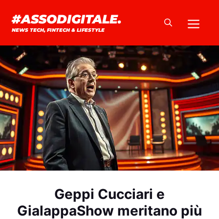
Vai
#ASSODIGITALE.
Me
al
NEWS TECH, FINTECH & LIFESTYLE
contenuto
Geppi Cucciari e
GialappaShow meritano più