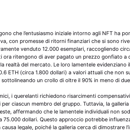
gono che l’entusiasmo iniziale intorno agli NFT ha po
a, con promesse di ritorni finanziari che si sono rive
vamente venduto 12.000 esemplari, raccogliendo circa 1
ti ora ritengono di aver pagato un prezzo gonfiato a 
la realtà del mercato. Le loro lamentele evidenziano i
 0.6 ETH (circa 1.800 dollari) a valori attuali che no
i), sottolineando un crollo di oltre il 90% in meno di due
mici, i querelanti richiedono risarcimenti compensativ
i per ciascun membro del gruppo. Tuttavia, la galleria
chieste, affermando che le lamentele individuali non sodd
 a 75.000 dollari. Questo approccio potrebbe influenzar
 causa legale, poiché la galleria cerca di dimostrare l’i