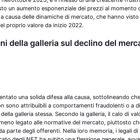
to un aumento esponenziale dei prezzi al momento de
 a causa delle dinamiche di mercato, che hanno visto 
l proprio valore da inizio 2022.
 della galleria sul declino del merc
ntato una solida difesa alla causa, sottolineando che 
n sono attribuibili a comportamenti fraudolenti o a d
ella galleria stessa. Secondo la galleria, il calo di va
meno legato alle normative del mercato, piuttosto ch
da parte degli offerenti. Nella loro memoria, i legali 
cato degli NFT ha subito una flessione generale, avval