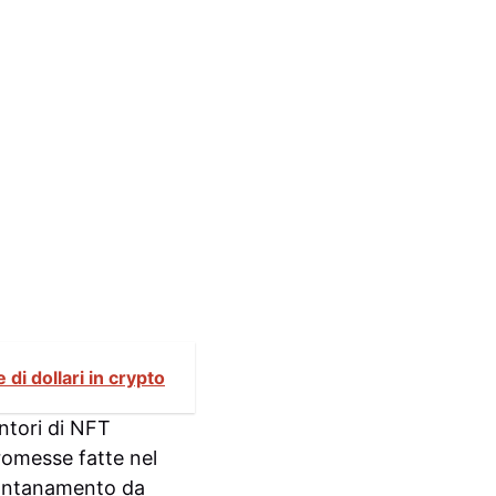
di dollari in crypto
entori di NFT
romesse fatte nel
llontanamento da