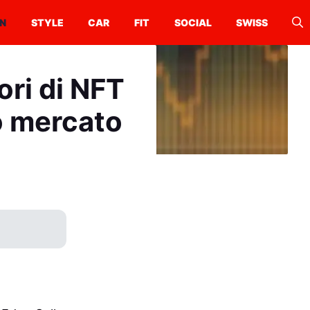
N
STYLE
CAR
FIT
SOCIAL
SWISS
ori di NFT
o mercato