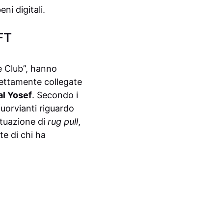
ni digitali.
FT
e Club”, hanno
rettamente collegate
al Yosef
. Secondo i
fuorvianti riguardo
ituazione di
rug pull
,
te di chi ha