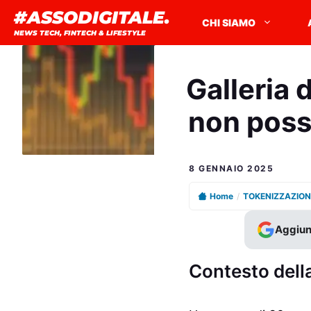
Vai
#ASSODIGITALE.
CHI SIAMO
al
NEWS TECH, FINTECH & LIFESTYLE
contenuto
Galleria 
non poss
8 GENNAIO 2025
Home
/
TOKENIZZAZION
Aggiun
Contesto dell