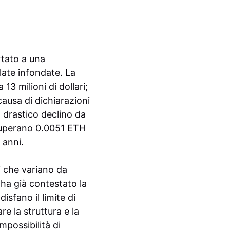
rtato a una
late infondate. La
3 milioni di dollari;
causa di dichiarazioni
l drastico declino da
n superano 0.0051 ETH
 anni.
i che variano da
 ha già contestato la
isfano il limite di
e la struttura e la
mpossibilità di