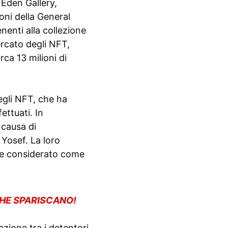
 Eden Gallery,
oni della General
enti alla collezione
ercato degli NFT,
ca 13 milioni di
egli NFT, che ha
fettuati. In
 causa di
 Yosef. La loro
re considerato come
CHE SPARISCANO!
azione tra i detentori