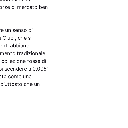
forze di mercato ben
re un senso di
 Club”, che si
renti abbiano
imento tradizionale.
a collezione fosse di
poi scendere a 0.0051
ntata come una
 piuttosto che un