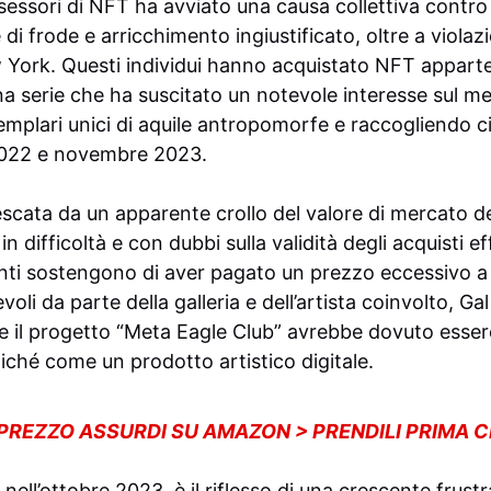
essori di NFT ha avviato una causa collettiva contro
i frode e arricchimento ingiustificato, oltre a violazi
York. Questi individui hanno acquistato NFT apparten
na serie che ha suscitato un notevole interesse sul m
plari unici di aquile antropomorfe e raccogliendo cir
 2022 e novembre 2023.
escata da un apparente crollo del valore di mercato d
in difficoltà e con dubbi sulla validità degli acquisti ef
lanti sostengono di aver pagato un prezzo eccessivo a
oli da parte della galleria e dell’artista coinvolto, Gal
e il progetto “Meta Eagle Club” avrebbe dovuto esse
iché come un prodotto artistico digitale.
 PREZZO ASSURDI SU AMAZON > PRENDILI PRIMA 
nell’ottobre 2023, è il riflesso di una crescente frustr