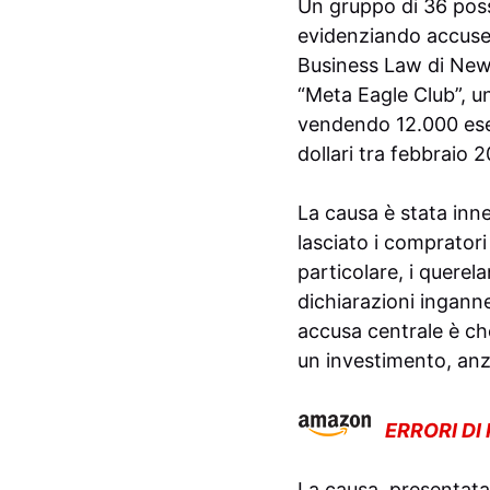
Un gruppo di 36 poss
evidenziando accuse d
Business Law di New 
“Meta Eagle Club”, u
vendendo 12.000 esem
dollari tra febbraio
La causa è stata inn
lasciato i compratori 
particolare, i quere
dichiarazioni ingannev
accusa centrale è ch
un investimento, anz
ERRORI DI
La causa, presentata 