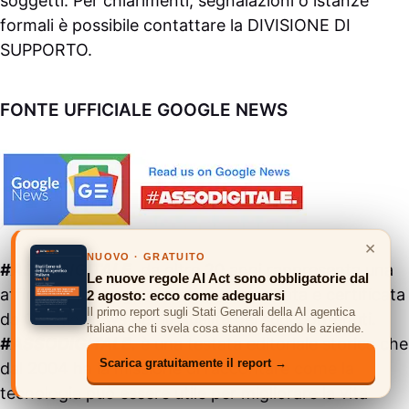
soggetti. Per chiarimenti, segnalazioni o istanze
formali è possibile contattare la
DIVISIONE DI
SUPPORTO
.
FONTE UFFICIALE GOOGLE NEWS
×
NUOVO · GRATUITO
#ASSODIGITALE.
da oltre 20 anni rappresenta una
Le nuove regole AI Act sono obbligatorie dal
affidabile fonte giornalistica accreditata e certificata
2 agosto: ecco come adeguarsi
Il primo report sugli Stati Generali della AI agentica
da
Google News
per la qualità dei suoi contenuti.
italiana che ti svela cosa stanno facendo le aziende.
#ASSODIGITALE.
è una testata editoriale storica che
Scarica gratuitamente il report →
dal 2004 ha la missione di raccontare come la
tecnologia può essere utile per migliorare la vita