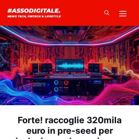
Vai
Me
#ASSODIGITALE.
al
NEWS TECH, FINTECH & LIFESTYLE
contenuto
Forte! raccoglie 320mila
euro in pre-seed per