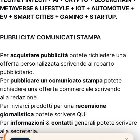
METAVERSE & LIFESTYLE + IOT + AUTOMOTIVE +
EV + SMART CITIES + GAMING + STARTUP.
PUBBLICITA’ COMUNICATI STAMPA
Per
acquistare pubblicità
potete richiedere una
offerta personalizzata scrivendo al
reparto
pubblicitario
.
Per
pubblicare un comunicato stampa
potete
richiedere una offerta commerciale scrivendo
alla
redazione
.
Per inviarci prodotti per una
recensione
giornalistica
potete scrivere
QUI
Per
informazioni
&
contatti
generali potete scrivere
alla
segreteria
.
×
Tutti i contenuti pubblicati all’interno del