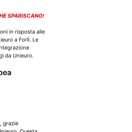
CHE SPARISCANO!
ni in risposta alle
uro a Forlì. Le
integrazione
gi da Unieuro.
pea
 grazie
Unieuro. Questa