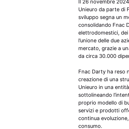
Il 26 novembre 2024, 
Unieuro da parte di 
sviluppo segna un m
consolidando Fnac Da
elettrodomestici, dei 
l’unione delle due az
mercato, grazie a un
da circa 30.000 dipe
Fnac Darty ha reso n
creazione di una str
Unieuro in una entità
sottolineando l’inten
proprio modello di bu
servizi e prodotti of
continua evoluzione,
consumo.