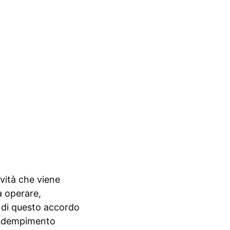
ività che viene
a operare,
o di questo accordo
i Adempimento