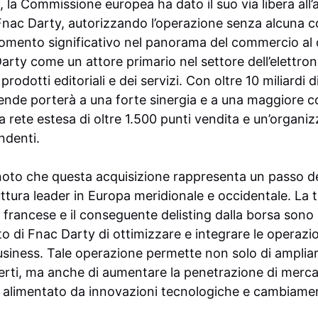
la Commissione europea ha dato il suo via libera all’a
Fnac Darty, autorizzando l’operazione senza alcuna 
omento significativo nel panorama del commercio al 
rty come un attore primario nel settore dell’elettron
prodotti editoriali e dei servizi. Con oltre 10 miliardi di
iende porterà a una forte sinergia e a una maggiore c
a rete estesa di oltre 1.500 punti vendita e un’organ
ndenti.
oto che questa acquisizione rappresenta un passo de
uttura leader in Europa meridionale e occidentale. La 
 francese e il conseguente delisting dalla borsa sono 
to di Fnac Darty di ottimizzare e integrare le operazio
siness. Tale operazione permette non solo di ampliare
ferti, ma anche di aumentare la penetrazione di merca
 alimentato da innovazioni tecnologiche e cambiamenti