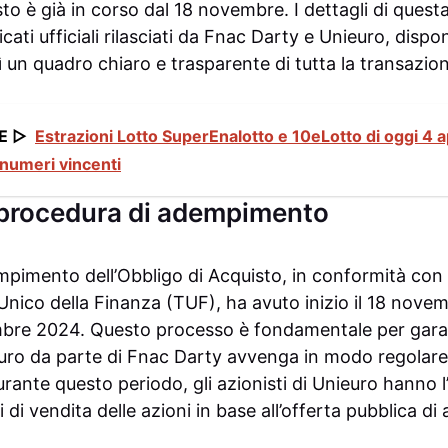
sto è già in corso dal 18 novembre. I dettagli di ques
ati ufficiali rilasciati da Fnac Darty e Unieuro, disponibi
 un quadro chiaro e trasparente di tutta la transazio
E ▷
Estrazioni Lotto SuperEnalotto e 10eLotto di oggi 4 apr
 numeri vincenti
a procedura di adempimento
pimento dell’Obbligo di Acquisto, in conformità con l
nico della Finanza (TUF), ha avuto inizio il 18 nove
embre 2024. Questo processo è fondamentale per gara
ieuro da parte di Fnac Darty avvenga in modo regolare
rante questo periodo, gli azionisti di Unieuro hanno l
tti di vendita delle azioni in base all’offerta pubblica d