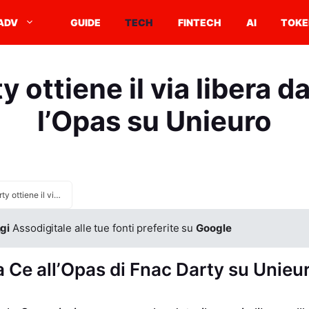
ADV
GUIDE
TECH
FINTECH
AI
TOKE
 ottiene il via libera d
l’Opas su Unieuro
Fnac Darty ottiene il via libera dalla Ce per l’Opas su Unieuro
gi
Assodigitale alle tue fonti preferite su
Google
la Ce all’Opas di Fnac Darty su Unieu