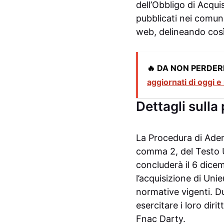
dell’Obbligo di Acqui
pubblicati nei comunic
web, delineando così
🔥 DA NON PERDER
aggiornati di oggi e
Dettagli sull
La Procedura di Adem
comma 2, del Testo U
concluderà il 6 dic
l’acquisizione di Un
normative vigenti. Du
esercitare i loro diri
Fnac Darty.