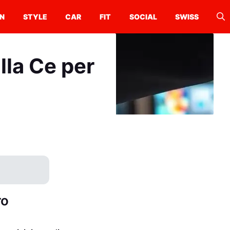
N
STYLE
CAR
FIT
SOCIAL
SWISS
alla Ce per
ro