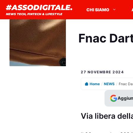
Vai
#ASSODIGITALE.
CHI SIAMO
al
NEWS TECH, FINTECH & LIFESTYLE
contenuto
Fnac Darty
27 NOVEMBRE 2024
Home
/
NEWS
/
Aggiun
Via libera del