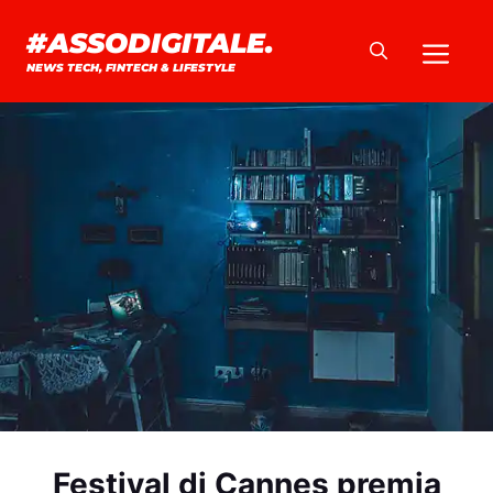
Vai
#ASSODIGITALE.
Me
al
NEWS TECH, FINTECH & LIFESTYLE
contenuto
Festival di Cannes premia