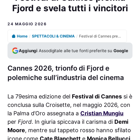
Fjord e svela tutti i vincitori
24 MAGGIO 2026
Home
/
SPETTACOLI & CINEMA
/
Festival di Cannes premia Fjord e svela tutti i vincitori
Aggiungi
Assodigitale alle tue fonti preferite su
Google
Cannes 2026, trionfo di Fjord e
polemiche sull’industria del cinema
La 79esima edizione del
Festival di Cannes
si è
conclusa sulla Croisette, nel maggio 2026, con
la Palma d’Oro assegnata a
Cristian Mungiu
per
Fjord
. In giuria spiccava il carisma di
Demi
Moore
, mentre sul tappeto rosso hanno sfilato
icone come
Cate Blanchett
e
Monica Bellucci
.