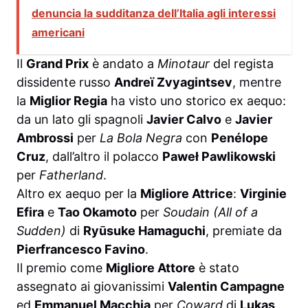
denuncia la sudditanza dell’Italia agli interessi
americani
Il
Grand Prix
è andato a
Minotaur
del regista
dissidente russo
Andreï Zvyagintsev
, mentre
la
Miglior Regia
ha visto uno storico ex aequo:
da un lato gli spagnoli
Javier Calvo
e
Javier
Ambrossi
per
La Bola Negra
con
Penélope
Cruz
, dall’altro il polacco
Paweł Pawlikowski
per
Fatherland
.
Altro ex aequo per la
Migliore Attrice
:
Virginie
Efira
e
Tao Okamoto
per
Soudain (All of a
Sudden)
di
Ryūsuke Hamaguchi
, premiate da
Pierfrancesco Favino
.
Il premio come
Migliore Attore
è stato
assegnato ai giovanissimi
Valentin Campagne
ed
Emmanuel Macchia
per
Coward
di
Lukas