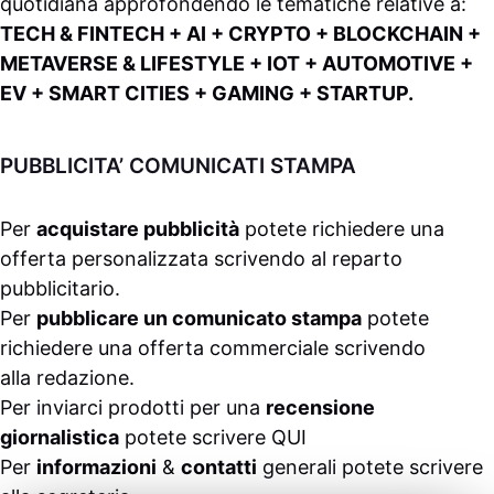
quotidiana approfondendo le tematiche relative a:
TECH & FINTECH + AI + CRYPTO + BLOCKCHAIN +
METAVERSE & LIFESTYLE + IOT + AUTOMOTIVE +
EV + SMART CITIES + GAMING + STARTUP.
PUBBLICITA’ COMUNICATI STAMPA
Per
acquistare pubblicità
potete richiedere una
offerta personalizzata scrivendo al
reparto
pubblicitario
.
Per
pubblicare un comunicato stampa
potete
richiedere una offerta commerciale scrivendo
alla
redazione
.
Per inviarci prodotti per una
recensione
giornalistica
potete scrivere
QUI
Per
informazioni
&
contatti
generali potete scrivere