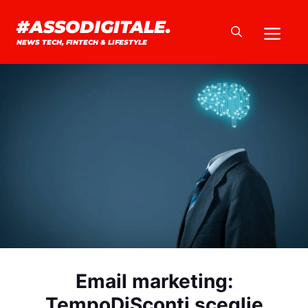
Vai
#ASSODIGITALE.
Me
al
NEWS TECH, FINTECH & LIFESTYLE
contenuto
Email marketing:
TempoDiSconti sceglie