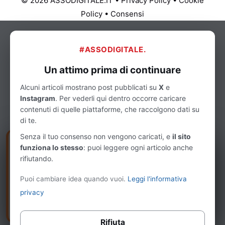
© 2026 ASSODIGITALE.IT
•
Privacy Policy
•
Cookie
Policy
•
Consensi
#ASSODIGITALE.
Un attimo prima di continuare
Alcuni articoli mostrano post pubblicati su
X
e
Instagram
. Per vederli qui dentro occorre caricare
contenuti di quelle piattaforme, che raccolgono dati su
di te.
Senza il tuo consenso non vengono caricati, e
il sito
×
NUOVO · GRATUITO
funziona lo stesso
: puoi leggere ogni articolo anche
Le nuove regole AI Act sono obbligatorie dal
rifiutando.
2 agosto: ecco come adeguarsi
Il primo report sugli Stati Generali della AI agentica
Puoi cambiare idea quando vuoi.
Leggi l'informativa
italiana che ti svela cosa stanno facendo le aziende.
privacy
Scarica gratuitamente il report →
Rifiuta