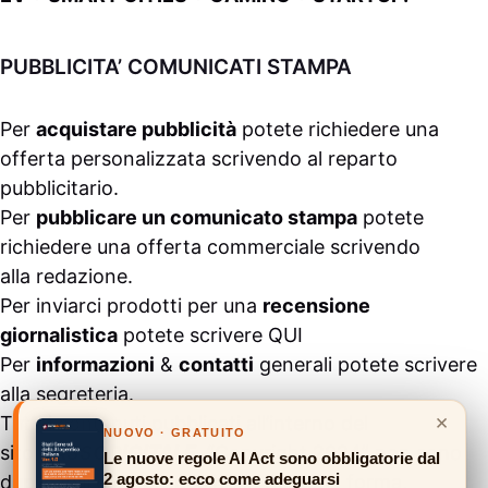
PUBBLICITA’ COMUNICATI STAMPA
Per
acquistare pubblicità
potete richiedere una
offerta personalizzata scrivendo al
reparto
pubblicitario
.
Per
pubblicare un comunicato stampa
potete
richiedere una offerta commerciale scrivendo
alla
redazione
.
Per inviarci prodotti per una
recensione
giornalistica
potete scrivere
QUI
Per
informazioni
&
contatti
generali potete scrivere
alla
segreteria
.
×
Tutti i contenuti pubblicati all’interno del
NUOVO · GRATUITO
sito
#ASSODIGITALE.
“Copyright 2024” non sono
Le nuove regole AI Act sono obbligatorie dal
2 agosto: ecco come adeguarsi
duplicabili e/o riproducibili in nessuna forma,