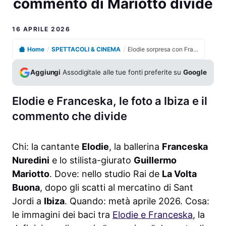
commento di Mariotto divide
16 APRILE 2026
Home
/
SPETTACOLI & CINEMA
/
Elodie sorpresa con Franceska Nuredini, il commento di Mariotto divide
Aggiungi
Assodigitale alle tue fonti preferite su
Google
Elodie e Franceska, le foto a Ibiza e il
commento che divide
Chi: la cantante
Elodie
, la ballerina
Franceska
Nuredini
e lo stilista-giurato
Guillermo
Mariotto
. Dove: nello studio Rai de
La Volta
Buona
, dopo gli scatti al mercatino di Sant
Jordi a
Ibiza
. Quando: metà aprile 2026. Cosa:
le immagini dei baci tra
Elodie e Franceska
, la