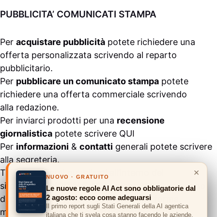
PUBBLICITA’ COMUNICATI STAMPA
Per
acquistare pubblicità
potete richiedere una
offerta personalizzata scrivendo al
reparto
pubblicitario
.
Per
pubblicare un comunicato stampa
potete
richiedere una offerta commerciale scrivendo
alla
redazione
.
Per inviarci prodotti per una
recensione
giornalistica
potete scrivere
QUI
Per
informazioni
&
contatti
generali potete scrivere
alla
segreteria
.
×
Tutti i contenuti pubblicati all’interno del
NUOVO · GRATUITO
sito
#ASSODIGITALE.
“Copyright 2024” non sono
Le nuove regole AI Act sono obbligatorie dal
2 agosto: ecco come adeguarsi
duplicabili e/o riproducibili in nessuna forma,
Il primo report sugli Stati Generali della AI agentica
ma
possono essere citati inserendo un link
italiana che ti svela cosa stanno facendo le aziende.