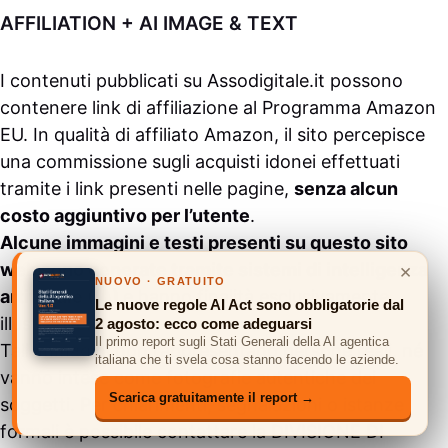
AFFILIATION + AI IMAGE & TEXT
I contenuti pubblicati su
Assodigitale.it
possono
contenere link di affiliazione al Programma Amazon
EU. In qualità di affiliato Amazon, il sito percepisce
una commissione sugli acquisti idonei effettuati
tramite i link presenti nelle pagine,
senza alcun
costo aggiuntivo per l’utente
.
Alcune immagini e testi presenti su questo sito
web sono generate tramite sistemi di intelligenza
×
NUOVO · GRATUITO
artificiale (IA)
e hanno finalità esclusivamente
Le nuove regole AI Act sono obbligatorie dal
illustrative.
2 agosto: ecco come adeguarsi
Il primo report sugli Stati Generali della AI agentica
Tali immagini non rappresentano persone reali, né
italiana che ti svela cosa stanno facendo le aziende.
vanno intese come fotografie autentiche dei
Scarica gratuitamente il report →
soggetti. Per chiarimenti, segnalazioni o istanze
formali è possibile contattare la
DIVISIONE DI