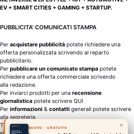
EV + SMART CITIES + GAMING + STARTUP.
PUBBLICITA’ COMUNICATI STAMPA
Per
acquistare pubblicità
potete richiedere una
offerta personalizzata scrivendo al
reparto
pubblicitario
.
Per
pubblicare un comunicato stampa
potete
richiedere una offerta commerciale scrivendo
alla
redazione
.
Per inviarci prodotti per una
recensione
giornalistica
potete scrivere
QUI
Per
informazioni
&
contatti
generali potete scrivere
alla
segreteria
.
×
Tutti i contenuti pubblicati all’interno del
NUOVO · GRATUITO
sito
#ASSODIGITALE.
“Copyright 2024” non sono