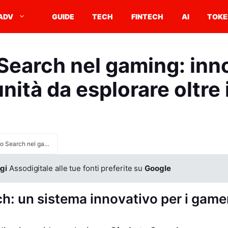
ADV
GUIDE
TECH
FINTECH
AI
TOKE
 Search nel gaming: inn
ità da esplorare oltre 
Circle to Search nel gaming: innovazioni e opportunità da esplorare oltre i confini
gi
Assodigitale alle tue fonti preferite su
Google
ch: un sistema innovativo per i game