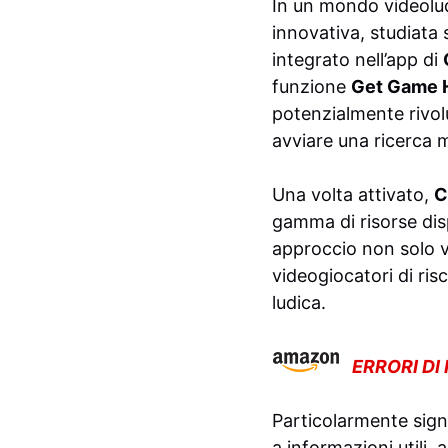
In un mondo videolud
innovativa, studiata 
integrato nell’app di
funzione
Get Game 
potenzialmente rivol
avviare una ricerca 
Una volta attivato,
C
gamma di risorse disp
approccio non solo v
videogiocatori di risc
ludica.
ERRORI DI
Particolarmente sign
a informazioni utili,