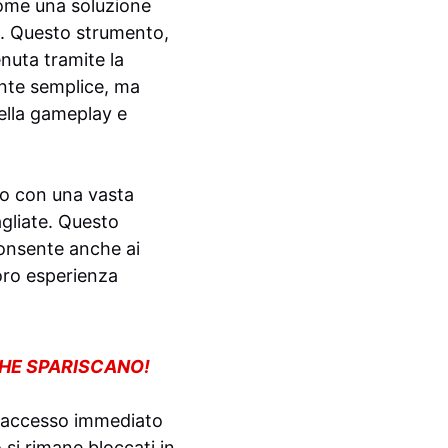
me una soluzione
ri. Questo strumento,
nuta tramite la
ente semplice, ma
ella gameplay e
lo con una vasta
agliate. Questo
consente anche ai
loro esperienza
CHE SPARISCANO!
un accesso immediato
 si rimane bloccati in