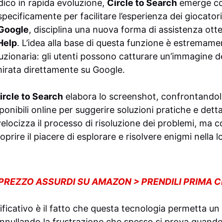
ico in rapida evoluzione,
Circle to Search
emerge co
specificamente per facilitare l’esperienza dei giocato
Google
, disciplina una nuova forma di assistenza otte
Help
. L’idea alla base di questa funzione è estremam
uzionaria: gli utenti possono catturare un’immagine d
mirata direttamente su Google.
ircle to Search
elabora lo screenshot, confrontando
onibili online per suggerire soluzioni pratiche e dett
elocizza il processo di risoluzione dei problemi, ma 
oprire il piacere di esplorare e risolvere enigmi nella 
 PREZZO ASSURDI SU AMAZON > PRENDILI PRIMA 
ificativo è il fatto che questa tecnologia permetta 
 annullando la frustrazione che spesso si prova quando