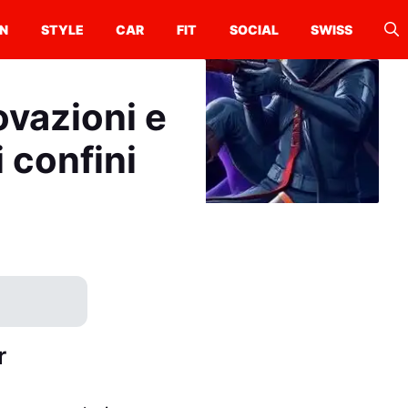
N
STYLE
CAR
FIT
SOCIAL
SWISS
ovazioni e
i confini
r