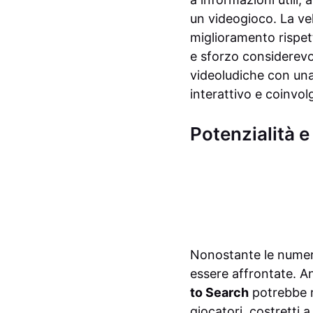
un videogioco. La velo
miglioramento rispett
e sforzo considerevol
videoludiche con un
interattivo e coinvol
Potenzialità e
Nonostante le nume
essere affrontate. Anz
to Search
potrebbe r
giocatori, costretti 