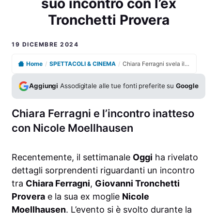
suo incontro con l’ex
Tronchetti Provera
19 DICEMBRE 2024
Home
/
SPETTACOLI & CINEMA
/
Chiara Ferragni svela il sorprendente retroscena del suo incontro con l’ex Tronchetti Provera
Aggiungi
Assodigitale alle tue fonti preferite su
Google
Chiara Ferragni e l’incontro inatteso
con Nicole Moellhausen
Recentemente, il settimanale
Oggi
ha rivelato
dettagli sorprendenti riguardanti un incontro
tra
Chiara Ferragni
,
Giovanni Tronchetti
Provera
e la sua ex moglie
Nicole
Moellhausen
. L’evento si è svolto durante la