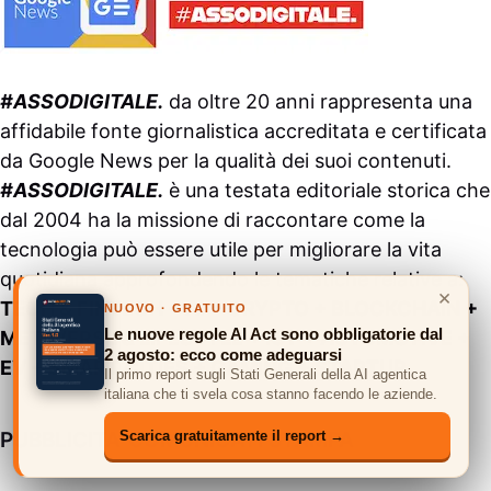
#ASSODIGITALE.
da oltre 20 anni rappresenta una
affidabile fonte giornalistica accreditata e certificata
da
Google News
per la qualità dei suoi contenuti.
#ASSODIGITALE.
è una testata editoriale storica che
dal 2004 ha la missione di raccontare come la
tecnologia può essere utile per migliorare la vita
quotidiana approfondendo le tematiche relative a:
×
TECH & FINTECH + AI + CRYPTO + BLOCKCHAIN +
NUOVO · GRATUITO
Le nuove regole AI Act sono obbligatorie dal
METAVERSE & LIFESTYLE + IOT + AUTOMOTIVE +
2 agosto: ecco come adeguarsi
EV + SMART CITIES + GAMING + STARTUP.
Il primo report sugli Stati Generali della AI agentica
italiana che ti svela cosa stanno facendo le aziende.
PUBBLICITA’ COMUNICATI STAMPA
Scarica gratuitamente il report →