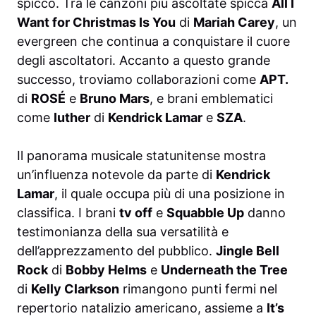
spicco. Tra le canzoni più ascoltate spicca
All I
Want for Christmas Is You
di
Mariah Carey
, un
evergreen che continua a conquistare il cuore
degli ascoltatori. Accanto a questo grande
successo, troviamo collaborazioni come
APT.
di
ROSÉ
e
Bruno Mars
, e brani emblematici
come
Iuther
di
Kendrick Lamar
e
SZA
.
Il panorama musicale statunitense mostra
un’influenza notevole da parte di
Kendrick
Lamar
, il quale occupa più di una posizione in
classifica. I brani
tv off
e
Squabble Up
danno
testimonianza della sua versatilità e
dell’apprezzamento del pubblico.
Jingle Bell
Rock
di
Bobby Helms
e
Underneath the Tree
di
Kelly Clarkson
rimangono punti fermi nel
repertorio natalizio americano, assieme a
It’s