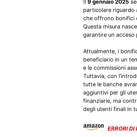
Il
9 gennaio 2025
seg
particolare riguardo 
che offrono bonifici 
Questa misura nasce 
garantire un acceso p
Attualmente, i bonifi
beneficiario in un t
e le commissioni asso
Tuttavia, con l’intro
tutte le banche avran
aggiuntivi per gli ut
finanziarie, ma contr
degli utenti finali in 
ERRORI DI