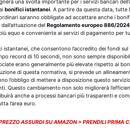
nerà una svolta importante per i servizi bancari dell’
ai
bonifici istantanei
. A partire da questa data, tutte 
ordinari saranno obbligate ad accettare anche i bonifi
dall’attuazione del
Regolamento europeo 886/2024
iù equo e conveniente ai servizi di pagamento per tutt
ci istantanei, che consentono l’accredito dei fondi sul
empo record di 10 secondi, non sono sempre disponibil
ciate erano generalmente più elevate rispetto ai bonif
duzione di questa normativa, si prevede un allineament
no l’obbligo di mettere a disposizione questo servizi
enti. Questo cambiamento non solo migliorerà l’efficie
ibuirà anche a processi bancari più trasparenti e comp
tutta l’area euro.
 PREZZO ASSURDI SU AMAZON > PRENDILI PRIMA 