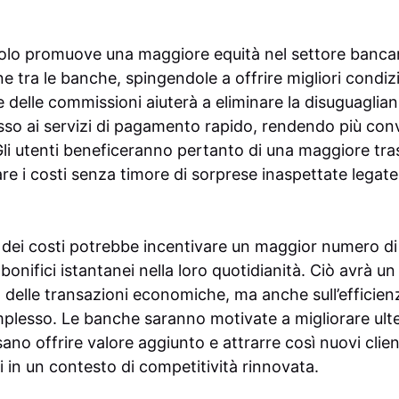
olo promuove una maggiore equità nel settore bancar
 tra le banche, spingendole a offrire migliori condizion
 delle commissioni aiuterà a eliminare la disuguaglia
esso ai servizi di pagamento rapido, rendendo più conv
Gli utenti beneficeranno pertanto di una maggiore t
e i costi senza timore di sorprese inaspettate legate 
one dei costi potrebbe incentivare un maggior numero d
 bonifici istantanei nella loro quotidianità. Ciò avrà u
tà delle transazioni economiche, ma anche sull’efficie
plesso. Le banche saranno motivate a migliorare ulte
sano offrire valore aggiunto e attrarre così nuovi clien
ei in un contesto di competitività rinnovata.