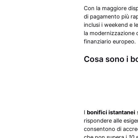
Con la maggiore dispo
di pagamento più rap
inclusi i weekend e l
la modernizzazione de
finanziario europeo.
Cosa sono i bo
I
bonifici istantanei
s
rispondere alle esige
consentono di accred
che non supera i
10 