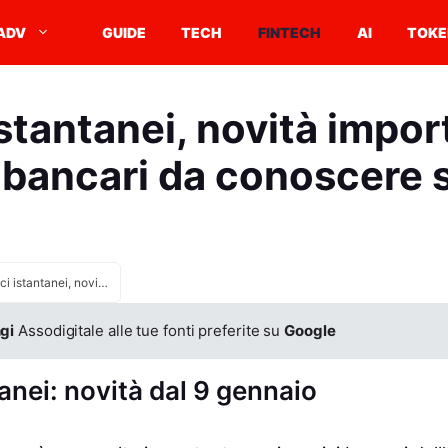
ADV
GUIDE
TECH
FINTECH
AI
TOKE
istantanei, novità import
 bancari da conoscere 
Bonifici istantanei, novità importanti per i conti bancari da conoscere subito
gi
Assodigitale alle tue fonti preferite su
Google
tanei: novità dal 9 gennaio