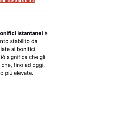
 illecite online
onifici istantanei
è
to stabilito dal
ate ai bonifici
iò significa che gli
 che, fino ad oggi,
o più elevate.