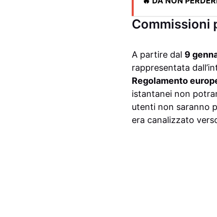
🔥 DA NON PERDER
Commissioni pa
A partire dal
9 genn
rappresentata dall’i
Regolamento europ
istantanei non potran
utenti non saranno pi
era canalizzato verso