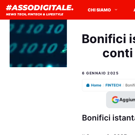
Vai
#ASSODIGITALE.
CHI SIAMO
al
NEWS TECH, FINTECH & LIFESTYLE
contenuto
Bonifici 
conti
6 GENNAIO 2025
Home
/
FINTECH
/
Aggiun
Bonifici istan