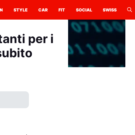
N
STYLE
CAR
FIT
SOCIAL
SWISS
anti per i
subito