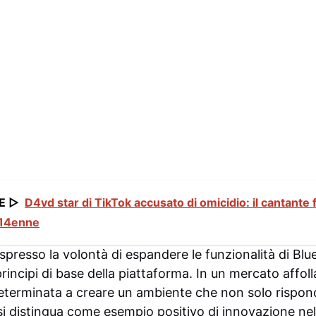
E ▷
D4vd star di TikTok accusato di omicidio: il cantante 
 14enne
spresso la volontà di espandere le funzionalità di Bl
ncipi di base della piattaforma. In un mercato affolla
eterminata a creare un ambiente che non solo rispond
si distingua come esempio positivo di innovazione nel 