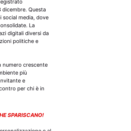
egistrato
 3 dicembre. Questa
i social media, dove
consolidate. La
i digitali diversi da
ioni politiche e
un numero crescente
mbiente più
invitante e
contro per chi è in
CHE SPARISCANO!
ersonalizzazione e al