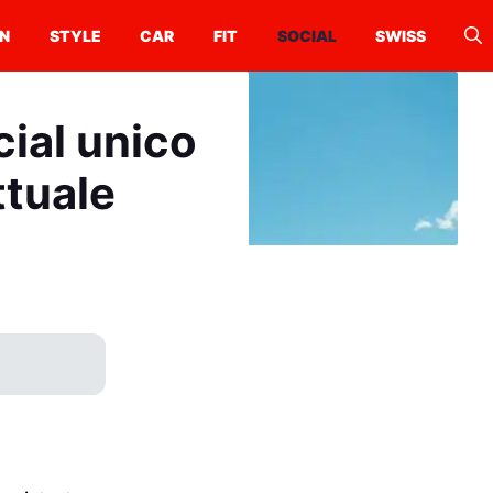
N
STYLE
CAR
FIT
SOCIAL
SWISS
ial unico
ttuale