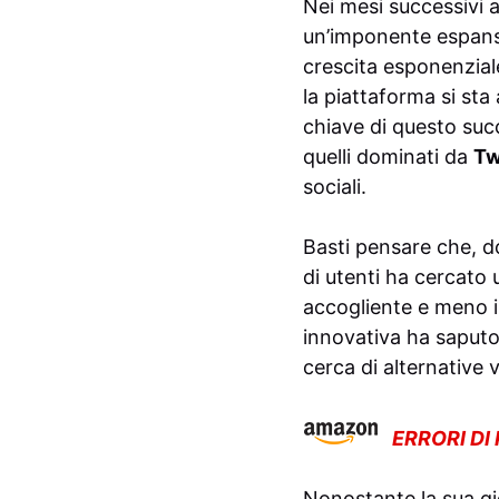
Nei mesi successivi al
un’imponente espan
crescita esponenzial
la piattaforma si sta
chiave di questo succe
quelli dominati da
Tw
sociali.
Basti pensare che, do
di utenti ha cercato
accogliente e meno i
innovativa ha saputo 
cerca di alternative v
ERRORI DI
Nonostante la sua gi