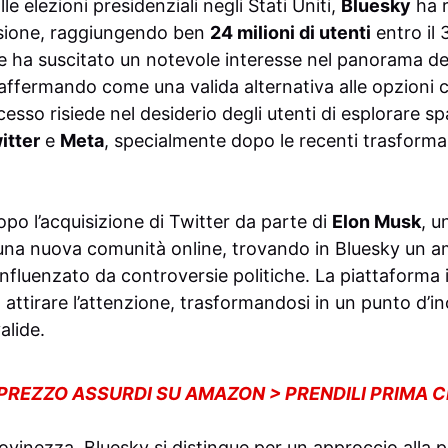
le elezioni presidenziali negli Stati Uniti,
Bluesky
ha r
sione, raggiungendo ben
24 milioni di utenti
entro il
e ha suscitato un notevole interesse nel panorama de
 affermando come una valida alternativa alle opzioni 
sso risiede nel desiderio degli utenti di esplorare spaz
itter
e
Meta
, specialmente dopo le recenti trasformaz
po l’acquisizione di Twitter da parte di
Elon Musk
, 
 una nuova comunità online, trovando in Bluesky un a
nfluenzato da controversie politiche. La piattaforma 
attirare l’attenzione, trasformandosi in un punto d’in
alide.
 PREZZO ASSURDI SU AMAZON > PRENDILI PRIMA 
ovinezza, Bluesky si distingue per un approccio alla p