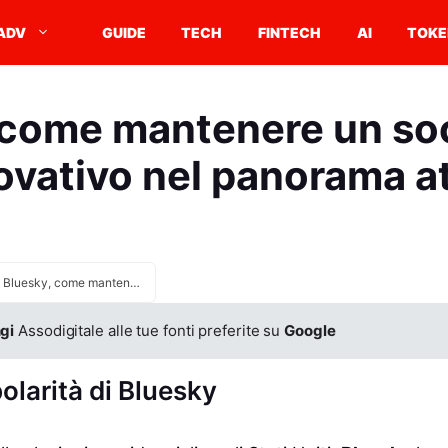
ADV
GUIDE
TECH
FINTECH
AI
TOKE
 come mantenere un soc
ovativo nel panorama a
Bluesky, come mantenere un social unico e innovativo nel panorama attuale
gi
Assodigitale alle tue fonti preferite su
Google
olarità di Bluesky