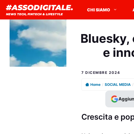
Vai
#ASSODIGITALE.
CHI SIAMO
al
NEWS TECH, FINTECH & LIFESTYLE
contenuto
Bluesky,
e inn
7 DICEMBRE 2024
Home
/
SOCIAL MEDIA
/
Aggiun
Crescita e pop