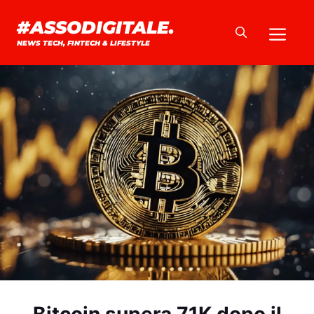
Vai
#ASSODIGITALE.
Me
al
NEWS TECH, FINTECH & LIFESTYLE
contenuto
Bitcoin supera 71K dopo il