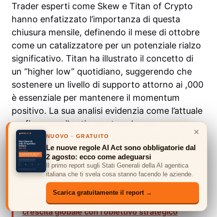
Trader esperti come Skew e Titan of Crypto
hanno enfatizzato l’importanza di questa
chiusura mensile, definendo il mese di ottobre
come un catalizzatore per un potenziale rialzo
significativo. Titan ha illustrato il concetto di
un “higher low” quotidiano, suggerendo che
sostenere un livello di supporto attorno ai ,000
è essenziale per mantenere il momentum
positivo. La sua analisi evidenzia come l’attuale
grafico mensile stia mostrando una
×
configurazione che potrebbe favorire un
NUOVO · GRATUITO
Le nuove regole AI Act sono obbligatorie dal
proseguimento della crescita, se sostenuta
2 agosto: ecco come adeguarsi
dalle condizioni di mercato favorevoli.
Il primo report sugli Stati Generali della AI agentica
italiana che ti svela cosa stanno facendo le aziende.
Scarica gratuitamente il report →
🔥 DA NON PERDERE ▷
Ripple punta sulla
crescita globale con l’obiettivo strategico