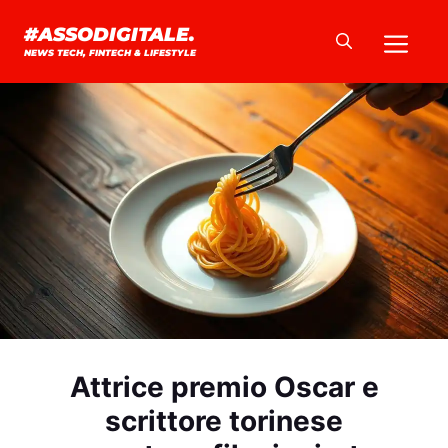
Vai
Me
#ASSODIGITALE.
al
NEWS TECH, FINTECH & LIFESTYLE
contenuto
Attrice premio Oscar e
scrittore torinese