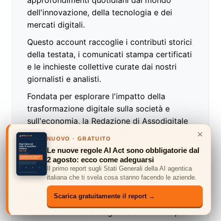
approfondimenti quotidiani dal mondo
dell'innovazione, della tecnologia e dei
mercati digitali.
Questo account raccoglie i contributi storici
della testata, i comunicati stampa certificati
e le inchieste collettive curate dai nostri
giornalisti e analisti.
Fondata per esplorare l'impatto della
trasformazione digitale sulla società e
sull'economia, la Redazione di Assodigitale
×
si impegna a fornire un'informazione
NUOVO · GRATUITO
accurata, indipendente e verificata,
Le nuove regole AI Act sono obbligatorie dal
seguendo rigorosi standard deontologici e
2 agosto: ecco come adeguarsi
Il primo report sugli Stati Generali della AI agentica
di fact-checking per garantire ai lettori una
italiana che ti svela cosa stanno facendo le aziende.
visione chiara ed esperta del futuro
tecnologico."
Scarica gratuitamente il report →
Per tutte le vostre esigenze editoriali e per