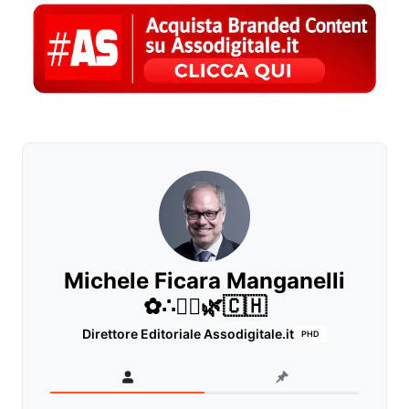
Michele Ficara Manganelli
✿∴♛🌿🇨🇭
Direttore Editoriale Assodigitale.it
PHD