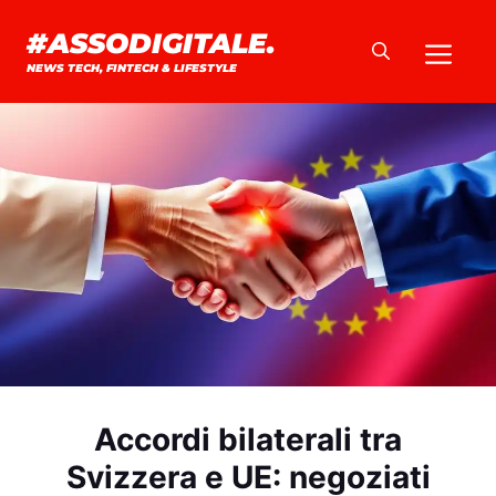
Vai
#ASSODIGITALE.
Me
al
NEWS TECH, FINTECH & LIFESTYLE
contenuto
Accordi bilaterali tra
Svizzera e UE: negoziati