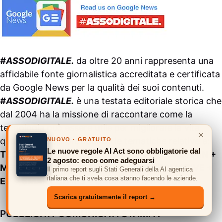
#ASSODIGITALE.
da oltre 20 anni rappresenta una
affidabile fonte giornalistica accreditata e certificata
da
Google News
per la qualità dei suoi contenuti.
#ASSODIGITALE.
è una testata editoriale storica che
dal 2004 ha la missione di raccontare come la
tecnologia può essere utile per migliorare la vita
×
quotidiana approfondendo le tematiche relative a:
NUOVO · GRATUITO
Le nuove regole AI Act sono obbligatorie dal
TECH & FINTECH + AI + CRYPTO + BLOCKCHAIN +
2 agosto: ecco come adeguarsi
METAVERSE & LIFESTYLE + IOT + AUTOMOTIVE +
Il primo report sugli Stati Generali della AI agentica
italiana che ti svela cosa stanno facendo le aziende.
EV + SMART CITIES + GAMING + STARTUP.
Scarica gratuitamente il report →
PUBBLICITA’ COMUNICATI STAMPA