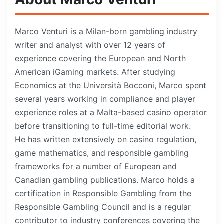
Marco Venturi is a Milan-born gambling industry
writer and analyst with over 12 years of
experience covering the European and North
American iGaming markets. After studying
Economics at the Università Bocconi, Marco spent
several years working in compliance and player
experience roles at a Malta-based casino operator
before transitioning to full-time editorial work.
He has written extensively on casino regulation,
game mathematics, and responsible gambling
frameworks for a number of European and
Canadian gambling publications. Marco holds a
certification in Responsible Gambling from the
Responsible Gambling Council and is a regular
contributor to industry conferences covering the