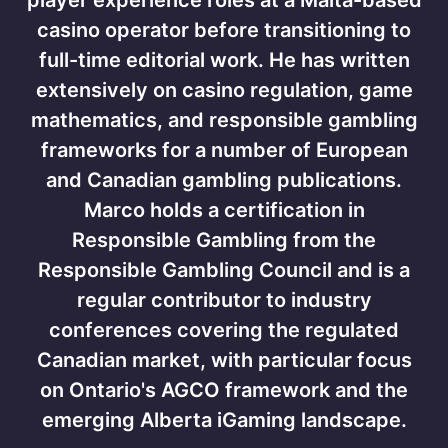
player experience roles at a Malta-based
casino operator before transitioning to
full-time editorial work. He has written
extensively on casino regulation, game
mathematics, and responsible gambling
frameworks for a number of European
and Canadian gambling publications.
Marco holds a certification in
Responsible Gambling from the
Responsible Gambling Council and is a
regular contributor to industry
conferences covering the regulated
Canadian market, with particular focus
on Ontario's AGCO framework and the
emerging Alberta iGaming landscape.