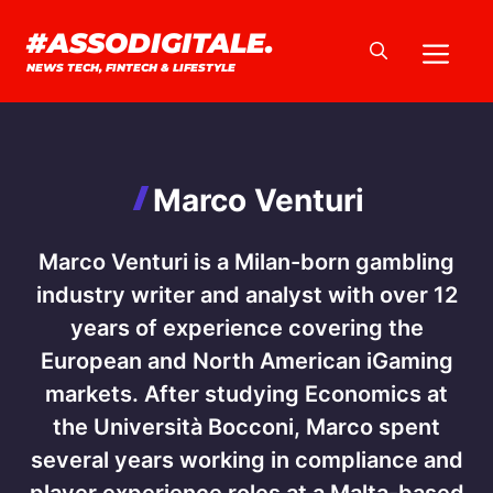
Vai
#ASSODIGITALE.
Me
al
NEWS TECH, FINTECH & LIFESTYLE
contenuto
Marco Venturi
Marco Venturi is a Milan-born gambling
industry writer and analyst with over 12
years of experience covering the
European and North American iGaming
markets. After studying Economics at
the Università Bocconi, Marco spent
several years working in compliance and