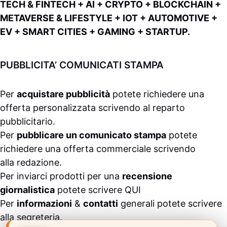
TECH & FINTECH + AI + CRYPTO + BLOCKCHAIN +
METAVERSE & LIFESTYLE + IOT + AUTOMOTIVE +
EV + SMART CITIES + GAMING + STARTUP.
PUBBLICITA’ COMUNICATI STAMPA
Per
acquistare pubblicità
potete richiedere una
offerta personalizzata scrivendo al
reparto
pubblicitario
.
Per
pubblicare un comunicato stampa
potete
richiedere una offerta commerciale scrivendo
alla
redazione
.
Per inviarci prodotti per una
recensione
giornalistica
potete scrivere
QUI
Per
informazioni
&
contatti
generali potete scrivere
alla
segreteria
.