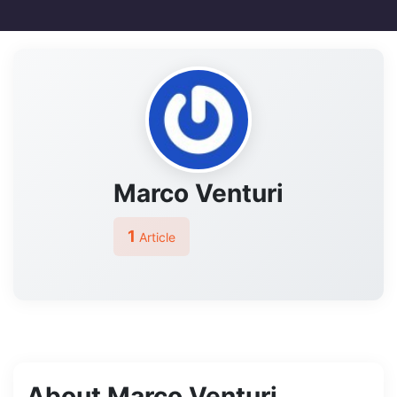
Marco Venturi
1
Article
About Marco Venturi