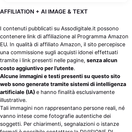
AFFILIATION + AI IMAGE & TEXT
I contenuti pubblicati su
Assodigitale.it
possono
contenere link di affiliazione al Programma Amazon
EU. In qualità di affiliato Amazon, il sito percepisce
una commissione sugli acquisti idonei effettuati
tramite i link presenti nelle pagine,
senza alcun
costo aggiuntivo per l’utente
.
Alcune immagini e testi presenti su questo sito
web sono generate tramite sistemi di intelligenza
artificiale (IA)
e hanno finalità esclusivamente
illustrative.
Tali immagini non rappresentano persone reali, né
vanno intese come fotografie autentiche dei
soggetti. Per chiarimenti, segnalazioni o istanze
formali è possibile contattare la
DIVISIONE DI